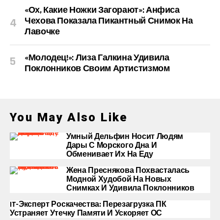
«Ох, Какие Ножки Загорают»: Анфиса
Чехова Показала Пикантный Снимок На
Лавочке
«Молодец!»: Лиза Галкина Удивила
Поклонников Своим Артистизмом
You May Also Like
Умный Дельфин Носит Людям
Дары С Морского Дна И
Обменивает Их На Еду
Жена Преснякова Похвасталась
Модной Худобой На Новых
Снимках И Удивила Поклонников
IT-Эксперт Роскачества: Перезагрузка ПК
Устраняет Утечку Памяти И Ускоряет ОС