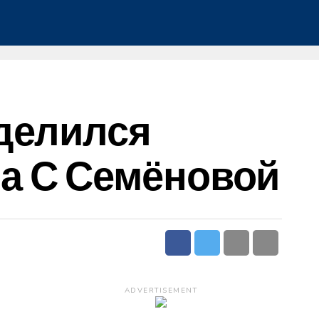
оделился
а С Семёновой
ADVERTISEMENT