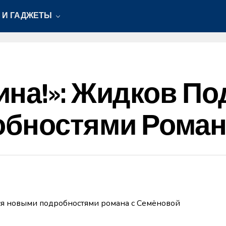
 И ГАДЖЕТЫ
на!»: Жидков П
бностями Роман