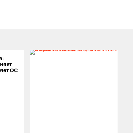
а:
аняет
ряет ОС