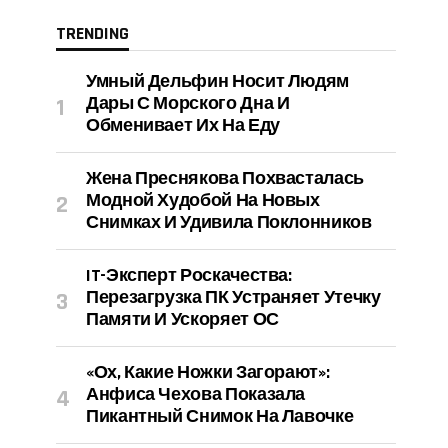
TRENDING
Умный Дельфин Носит Людям
Дары С Морского Дна И
Обменивает Их На Еду
Жена Преснякова Похвасталась
Модной Худобой На Новых
Снимках И Удивила Поклонников
IT-Эксперт Роскачества:
Перезагрузка ПК Устраняет Утечку
Памяти И Ускоряет ОС
«Ох, Какие Ножки Загорают»:
Анфиса Чехова Показала
Пикантный Снимок На Лавочке