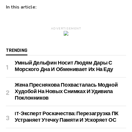
In this article:
ADVERTISEMENT
TRENDING
Умный Дельфин Носит Людям Дары С
Морского Дна И Обменивает Их На Еду
Жена Преснякова Похвасталась Модной
Худобой На Новых Снимках И Удивила
Поклонников
IT-Эксперт Роскачества: Перезагрузка ПК
Устраняет Утечку Памяти И Ускоряет ОС