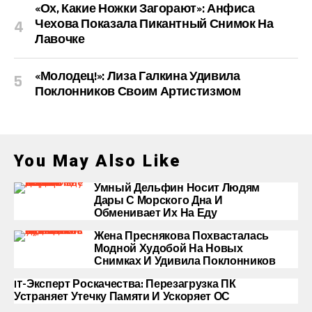
«Ох, Какие Ножки Загорают»: Анфиса
Чехова Показала Пикантный Снимок На
Лавочке
«Молодец!»: Лиза Галкина Удивила
Поклонников Своим Артистизмом
You May Also Like
Умный Дельфин Носит Людям
Дары С Морского Дна И
Обменивает Их На Еду
Жена Преснякова Похвасталась
Модной Худобой На Новых
Снимках И Удивила Поклонников
IT-Эксперт Роскачества: Перезагрузка ПК
Устраняет Утечку Памяти И Ускоряет ОС