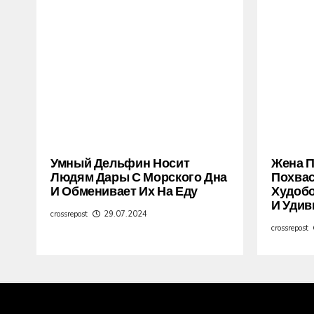
Умный Дельфин Носит
Жена 
Людям Дары С Морского Дна
Похва
И Обменивает Их На Еду
Худобо
И Удив
crossrepost
29.07.2024
crossrepost