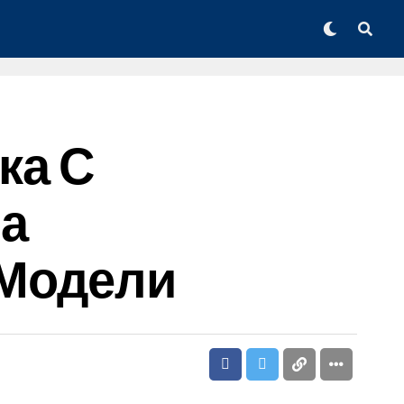
ка С
а
 Модели