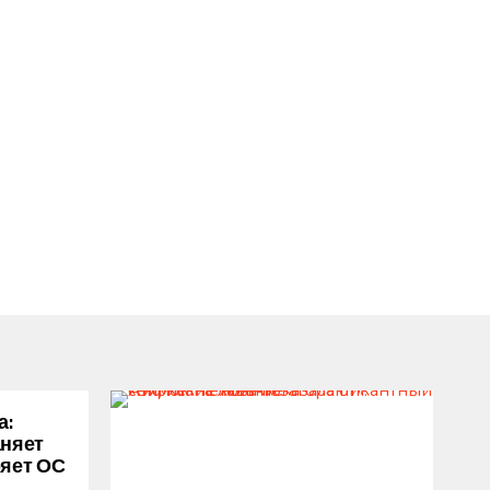
а:
аняет
ряет ОС