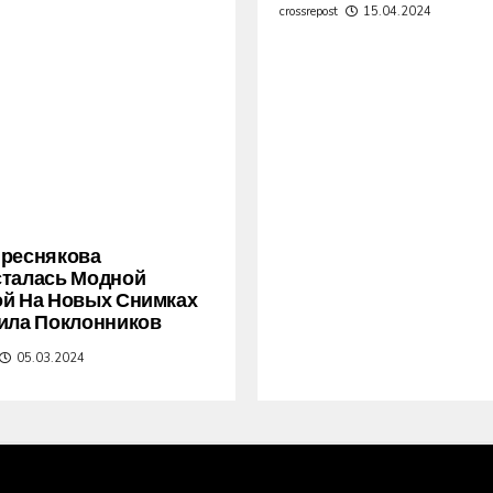
crossrepost
15.04.2024
Преснякова
сталась Модной
й На Новых Снимках
ила Поклонников
05.03.2024