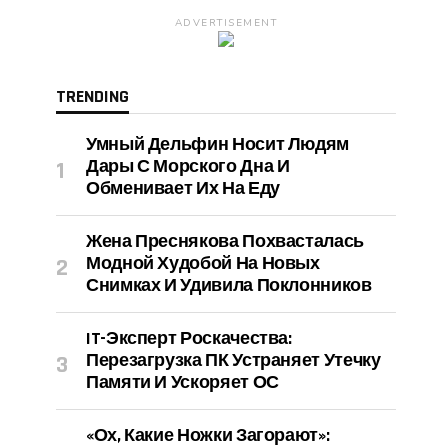
ADVERTISEMENT
TRENDING
Умный Дельфин Носит Людям
Дары С Морского Дна И
Обменивает Их На Еду
Жена Преснякова Похвасталась
Модной Худобой На Новых
Снимках И Удивила Поклонников
IT-Эксперт Роскачества:
Перезагрузка ПК Устраняет Утечку
Памяти И Ускоряет ОС
«Ох, Какие Ножки Загорают»: