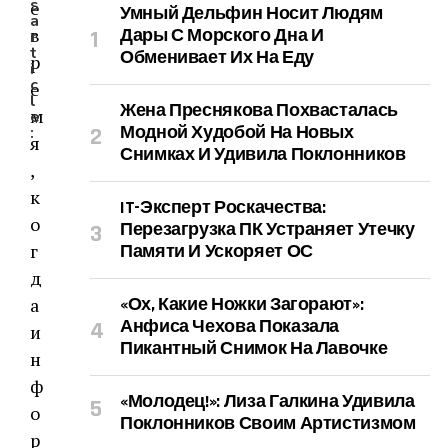
s
е
Умный Дельфин Носит Людям
a
в
Дары С Морского Дна И
r
t
Обменивает Их На Еду
р
i
c
е
l
Жена Преснякова Похвасталась
м
e
Модной Худобой На Новых
:
я
Снимках И Удивила Поклонников
,
к
IT-Эксперт Роскачества:
о
Перезагрузка ПК Устраняет Утечку
г
Памяти И Ускоряет ОС
д
а
«Ох, Какие Ножки Загорают»:
Анфиса Чехова Показала
и
Пикантный Снимок На Лавочке
н
ф
«Молодец!»: Лиза Галкина Удивила
о
Поклонников Своим Артистизмом
р