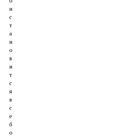
о
н
с
т
а
н
о
в
и
т
с
я
в
с
е
б
о