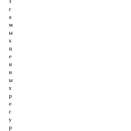
з
с
а
м
ы
х
ц
е
н
н
ы
х
р
е
с
у
р