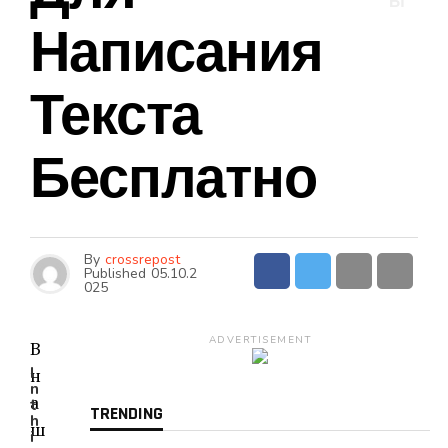
Ы
Написания
Текста
Бесплатно
By
crossrepost
Published
05.10.2
025
ADVERTISEMENT
В
I
н
n
а
t
TRENDING
h
ш
i