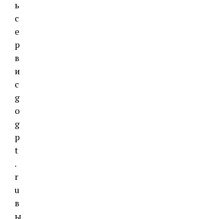
ь
с
е
р
в
и
с
g
o
g
p
t
.
r
u
в
ы