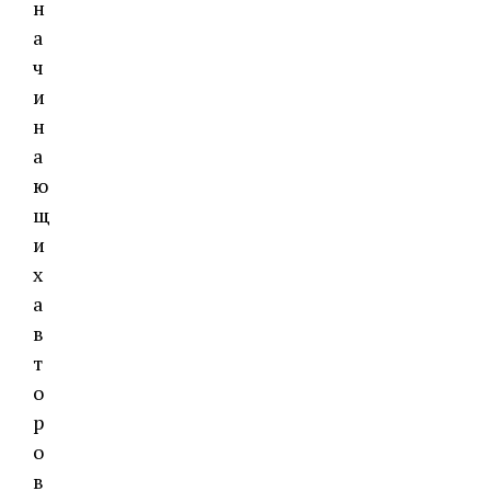
н
а
ч
и
н
а
ю
щ
и
х
а
в
т
о
р
о
в