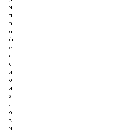
и
п
р
о
ф
е
с
с
и
о
н
а
л
о
в
и