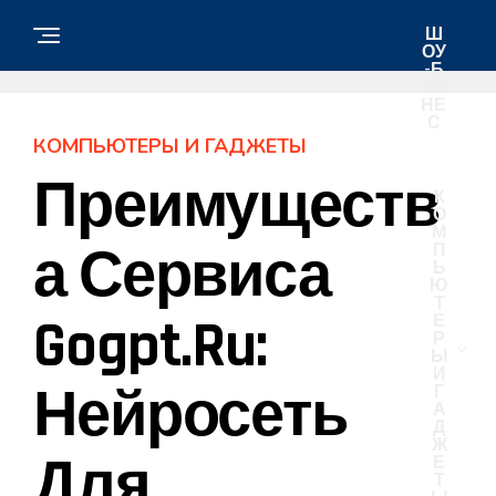
Ш
ОУ
-Б
ИЗ
НЕ
С
КОМПЬЮТЕРЫ И ГАДЖЕТЫ
Преимуществ
К
О
М
А Сервиса
П
Ь
Ю
Т
Gogpt.ru:
Е
Р
Ы
И
Нейросеть
Г
А
Д
Ж
Для
Е
Т