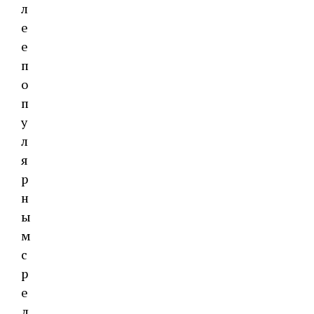
л
е
е
п
о
п
у
л
я
р
н
ы
м
с
р
е
д