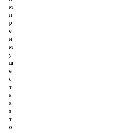
м
п
р
е
и
м
у
щ
е
с
т
в
а
э
т
о