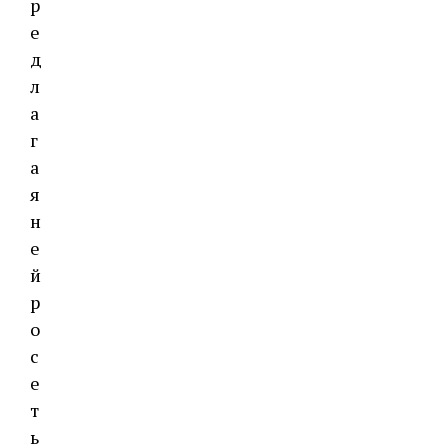
р
е
д
л
а
г
а
я
н
е
й
р
о
с
е
т
ь