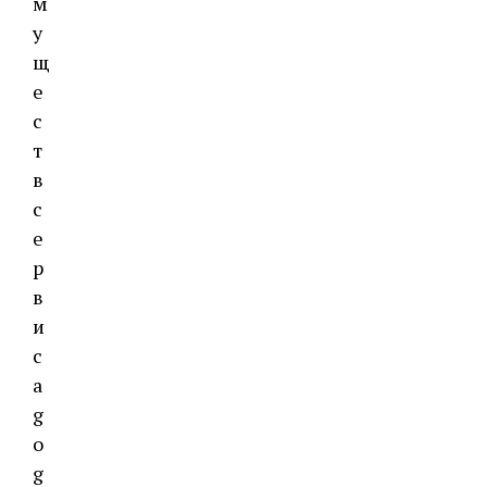
м
у
щ
е
с
т
в
с
е
р
в
и
с
а
g
o
g