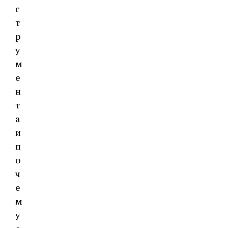
с
т
р
у
м
е
н
т
а
и
п
о
ч
е
м
у