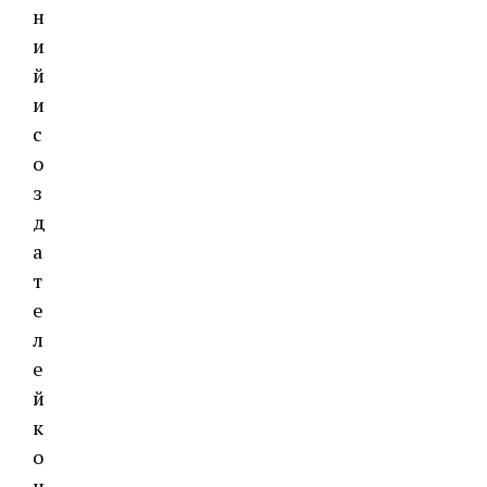
н
и
й
и
с
о
з
д
а
т
е
л
е
й
к
о
н