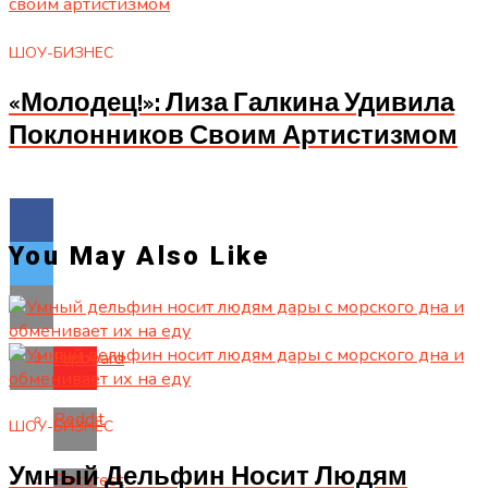
ШОУ-БИЗНЕС
«Молодец!»: Лиза Галкина Удивила
Поклонников Своим Артистизмом
You May Also Like
Flipboard
Reddit
ШОУ-БИЗНЕС
Умный Дельфин Носит Людям
Pinterest