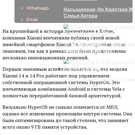
Whatsapp
Насыщенная, Но Короткая Жи
Семья Актера
Email
На крупнейшей в истории презентации в Китае,
компания Xiaomi впечатлила публику своей новой
линейкой смартфонов Xiaomi 14. Мероприятие стало
«А Где Морщины?»: Ирину Му
знаковым, так как в рамках него были представлены
Помолодевший Вид
несколько инновационных решений.
Первым значимым аспектом является то, что модели
Xiaomi 14 и 14 Pro работают под управлением
«Я Не Хочу Его Видеть»: Све
собственной операционной системы HyperOS. Это
Первого Мужа
впечатляющая комбинация Android и системы Vela с
полностью переработанной базовой архитектурой.
Визуально HyperOS не сильно отличается от MIUI,
однако все изменения произошли внутри системы. Она
была оптимизирована до такой степени, что занимает
всего около 9 ГБ памяти устройства.