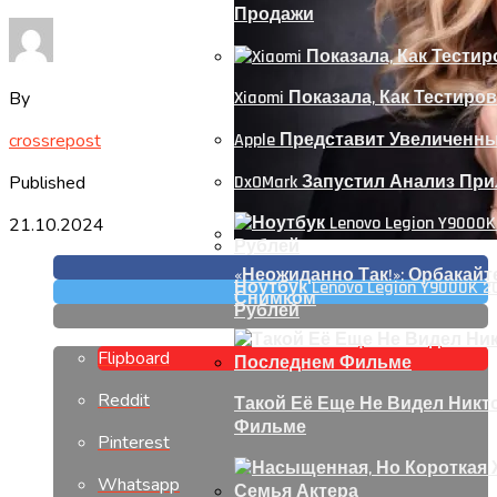
Продажи
By
Xiaomi Показала, Как Тестиров
crossrepost
Apple Представит Увеличенный 
Published
DxOMark Запустил Анализ Пр
21.10.2024
«Неожиданно Так!»: Орбакай
Ноутбук Lenovo Legion Y9000K 2
Снимком
Рублей
Flipboard
Reddit
Такой Её Еще Не Видел Никт
Фильме
Pinterest
Whatsapp