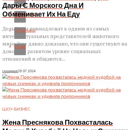
Дары С Морского Дна И
Обменивает Их На Еду
Whatsapp
Дельфины принадлежат к одним из самых
Whatsapp
интеллектуальных представителей животного
мира. Уже давно доказано, что они существуют на
Email
довольно развитом уровне социальных
отношений и общаются...
crossrepost
29.07.2024
ШОУ-БИЗНЕС
Жена Преснякова Похвасталась