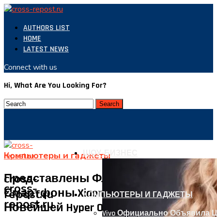
AUTHORS LIST
HOME
LATEST NEWS
Connect with us
Hi, What Are You Looking For?
ШОУ-БИЗНЕС
Компьютеры и гаджеты
cross-
Представлены Флагманские
cross-
Смартфоны Xiaomi 14 И 14 Pro С
repost.ru
КОМПЬЮТЕРЫ И ГАДЖЕТЫ
repost.ru
Новейшей Hyper OS
Vivo Официально Объявила Ц