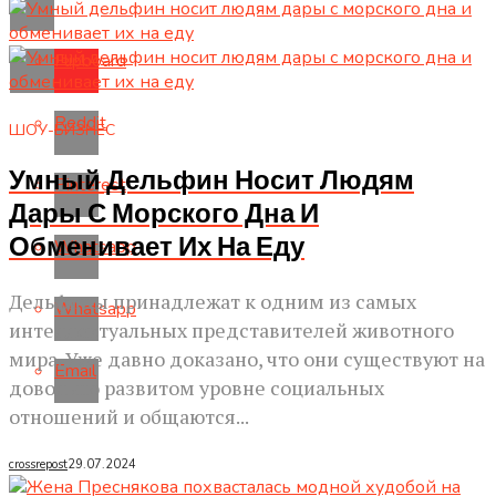
Flipboard
Reddit
ШОУ-БИЗНЕС
Умный Дельфин Носит Людям
Pinterest
Дары С Морского Дна И
Обменивает Их На Еду
Whatsapp
Дельфины принадлежат к одним из самых
Whatsapp
интеллектуальных представителей животного
мира. Уже давно доказано, что они существуют на
Email
довольно развитом уровне социальных
отношений и общаются...
crossrepost
29.07.2024