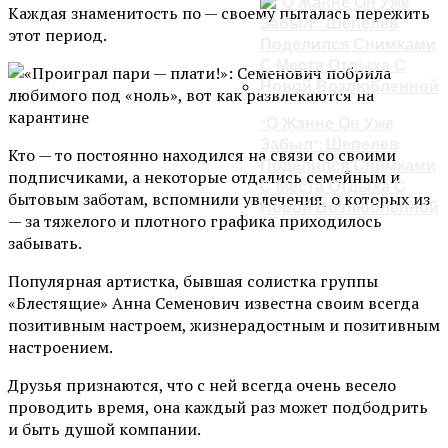
Каждая знаменитость по — своему пыталась пережить
этот период.
“О Жанне Он Уже
Забыл”: Шепелев
Кто — то постоянно находился на связи со своими
Поделился Снимками
подписчиками, а некоторые отдались семейным и
С Места Отдыха С
бытовым заботам, вспомнили увлечения, о которых из
Новой Возлюбленной
— за тяжелого и плотного графика приходилось
забывать.
Популярная артистка, бывшая солистка группы
«Блестящие» Анна Семенович известна своим всегда
позитивным настроем, жизнерадостным и позитивным
настроением.
Друзья признаются, что с ней всегда очень весело
проводить время, она каждый раз может подбодрить
и быть душой компании.