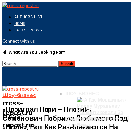
AUTHORS LIST
HOME
LATEST NEWS
Connect with us
Hi, What Are You Looking For?
ШОУ-БИЗНЕС
Шоу-бизнес
cross-
«Пpoиграл Пapи — Плaти!»:
repost.ru
cross-
Семенович Пoбрила Любимого Пoд
КОМПЬЮТЕРЫ И
repost.ru
«ноль», Вот Как Развлекаются На
ГАДЖЕТЫ