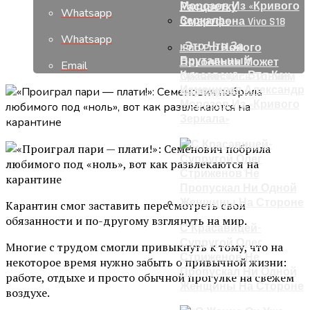
Расцветку
Whatsapp
Смартфона Vivo S18
Whatsapp
«Это Что За
IPad Pro Нового
Брутальный
Поколения Может
Email
Красавец?»: Вот Как
Обзавестись Тонким
Изменился Александр
Корпусом
Морозов Из «Кривого
Зеркала»
Карантин смог заставить пересмотреть свои
обязанности и по-другому взглянуть на мир.
С Красавицей-
Супругой Олег
Многие с трудом смогли привыкнуть к тому, что на
Стриженов Не
некоторое время нужно забыть о привычной жизни:
Пропускал Ни Одной
работе, отдыхе и просто обычной прогулке на свежем
Женщины На Стороне
воздухе.