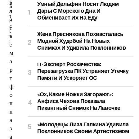
s
в
Умный Дельфин Носит Людям
a
л
Дары С Морского Дна И
r
t
Обменивает Их На Еду
я
i
c
т
l
Жена Преснякова Похвасталась
ь
e
Модной Худобой На Новых
:
с
Снимках И Удивила Поклонников
м
а
IT-Эксперт Роскачества:
р
Перезагрузка ПК Устраняет Утечку
т
Памяти И Ускоряет ОС
ф
о
«Ох, Какие Ножки Загорают»:
Анфиса Чехова Показала
н
Пикантный Снимок На Лавочке
н
а
«Молодец!»: Лиза Галкина Удивила
з
Поклонников Своим Артистизмом
а