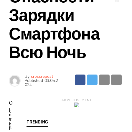
Ы
Зарядки
Смартфона
Всю Ночь
By
crossrepost
Published
03.05.2
024
ADVERTISEMENT
О
I
с
n
т
t
TRENDING
h
а
i