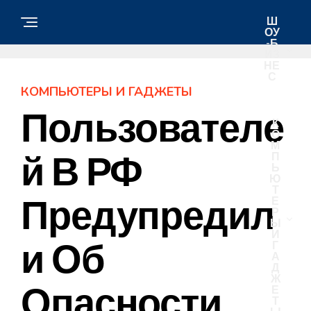
Ш
ОУ
-Б
ИЗ
НЕ
С
КОМПЬЮТЕРЫ И ГАДЖЕТЫ
Пользователе
К
О
М
Й В РФ
П
Ь
Ю
Т
Предупредил
Е
Р
Ы
И
И Об
Г
А
Д
Ж
Опасности
Е
Т