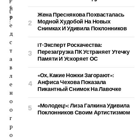
i
c
п
l
Жена Преснякова Похвасталась
р
e
Модной Худобой На Новых
:
е
Снимках И Удивила Поклонников
д
с
IT-Эксперт Роскачества:
т
Перезагрузка ПК Устраняет Утечку
а
Памяти И Ускоряет ОС
в
л
«Ох, Какие Ножки Загорают»:
Анфиса Чехова Показала
е
Пикантный Снимок На Лавочке
н
о
«Молодец!»: Лиза Галкина Удивила
о
Поклонников Своим Артистизмом
г
р
о