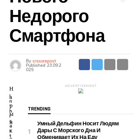
Ы
Недорого
Смартфона
By
crossrepost
Published
23.09.2
025
ADVERTISEMENT
Н
I
а
n
р
t
TRENDING
h
ы
i
s
н
Умный Дельфин Носит Людям
a
к
Дары С Морского Дна И
r
t
Обменивает Их На Еду
е