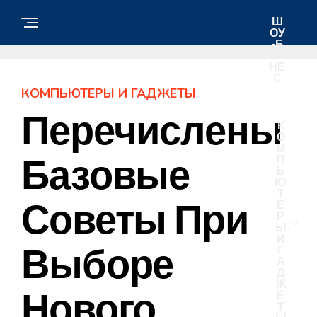
Ш
ОУ
-Б
ИЗ
НЕ
С
КОМПЬЮТЕРЫ И ГАДЖЕТЫ
Перечислены
К
О
М
Базовые
П
Ь
Ю
Т
Советы При
Е
Р
Ы
И
Выборе
Г
А
Д
Ж
Нового
Е
Т