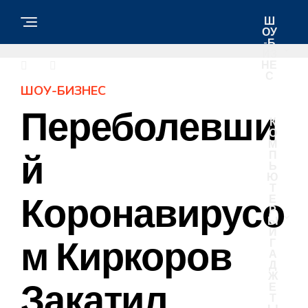
Ш
ОУ
-Б
ИЗ
НЕ
С
ШОУ-БИЗНЕС
Переболевши
К
О
М
Й
П
Ь
Ю
Т
Коронавирусо
Е
Р
Ы
И
М Киркоров
Г
А
Д
Ж
Закатил
Е
Т