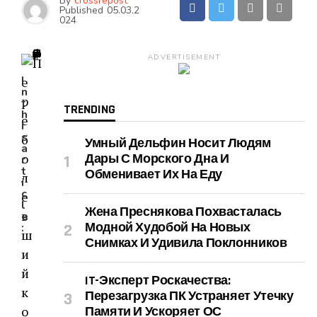
By
crossrepost
Published
05.03.2
024
ADVERTISEMENT
I
n
t
TRENDING
h
i
s
Умный Дельфин Носит Людям
a
Дары С Морского Дна И
r
t
Обменивает Их На Еду
i
c
l
Жена Преснякова Похвасталась
e
Модной Худобой На Новых
:
Снимках И Удивила Поклонников
IT-Эксперт Роскачества:
Перезагрузка ПК Устраняет Утечку
Памяти И Ускоряет ОС