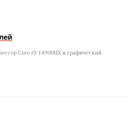
блей
ессор Core i9-14900HX и графический