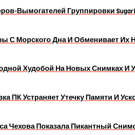
ров-Вымогателей Группировки SugarL
 С Морского Дна И Обменивает Их Н
одной Худобой На Новых Снимках И 
узка ПК Устраняет Утечку Памяти И Ус
иса Чехова Показала Пикантный Сним