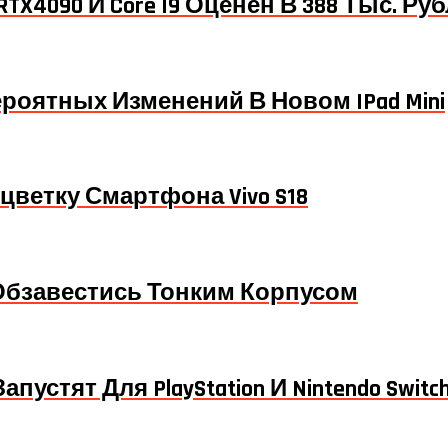
 RTX4090 И Core I9 Оценен В 388 Тыс. Ру
оятных Изменений В Новом IPad Mini
цветку Смартфона Vivo S18
 Обзавестись Тонким Корпусом
Запустят Для PlayStation И Nintendo Switc