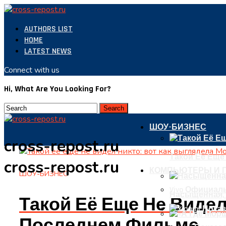
AUTHORS LIST
HOME
LATEST NEWS
Connect with us
Hi, What Are You Looking For?
ШОУ-БИЗНЕС
cross-repost.ru
Такой Её Еще
cross-repost.ru
КОМПЬЮТЕРЫ И 
ШОУ-БИЗНЕС
Vivo Официал
Насыщенная, 
Такой Её Еще Не Видел
Последнем Фильме