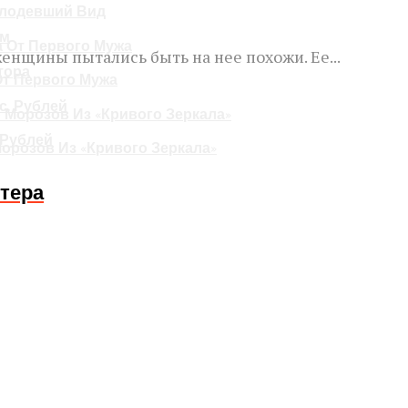
олодевший Вид
ом
енщины пытались быть на нее похожи. Ее...
тора
От Первого Мужа
. Рублей
Морозов Из «Кривого Зеркала»
тера