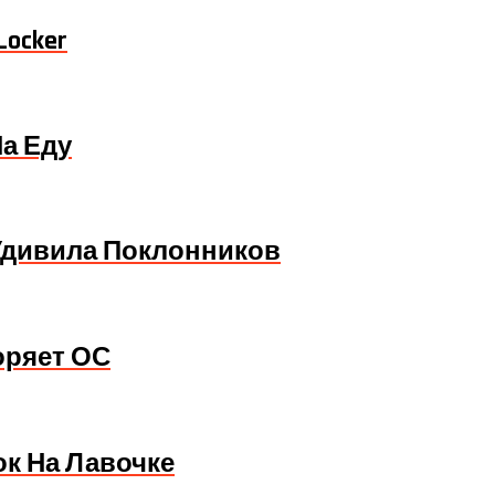
ocker
а Еду
Удивила Поклонников
коряет ОС
ок На Лавочке