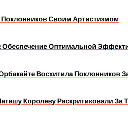
ла Поклонников Своим Артистизмом
: Обеспечение Оптимальной Эффект
а Орбакайте Восхитила Поклонников 
аташу Королеву Раскритиковали За 