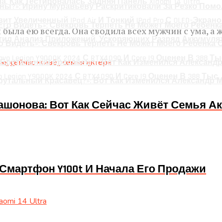
ла, Как Тестировалась Задняя Панель Xiaomi 14 Ultra
ны?»: Ирину Муравьеву Раскритиковали За Резко Пом
вит Увеличенный IPad Air И Тонкий IPad Pro С OLED-Экран
была ею всегда. Она сводила всех мужчин с ума, а ж
стил Анализ Приложений, Ускоряющих Разряд Аккумуля
го Видеть»: Свекровь Терпеть Не Может Моего Ребенка 
 Legion Y9000K 2024 С RTX4090 И Core I9 Оценен В 388 Тыс
Брутальный Красавец?»: Вот Как Изменился Александр 
ашонова: Вот Как Сейчас Живёт Семья Ак
Смартфон Y100t И Начала Его Продажи