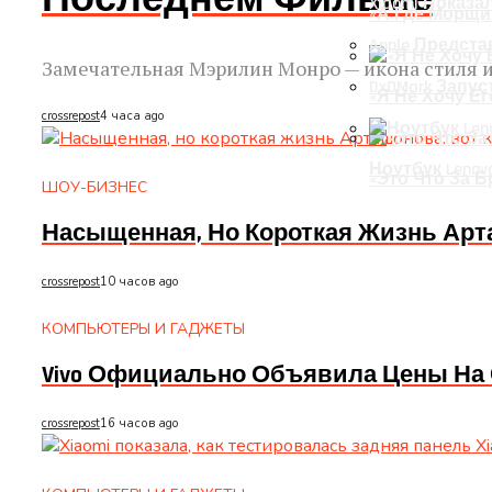
Xiaomi Показа
«А Где Морщи
Apple Предста
Замечательная Мэрилин Монро — икона стиля и 
DxOMark Запу
«Я Не Хочу Е
crossrepost
4 часа ago
Ноутбук Lenovo
«Это Что За 
ШОУ-БИЗНЕС
Насыщенная, Но Короткая Жизнь Арт
crossrepost
10 часов ago
КОМПЬЮТЕРЫ И ГАДЖЕТЫ
Vivo Официально Объявила Цены На 
crossrepost
16 часов ago