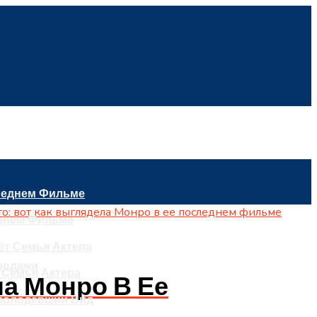
еднем Фильме
родажи
 Семья Актера
ла Монро В Ее