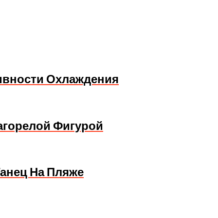
ивности Охлаждения
Загорелой Фигурой
Танец На Пляже