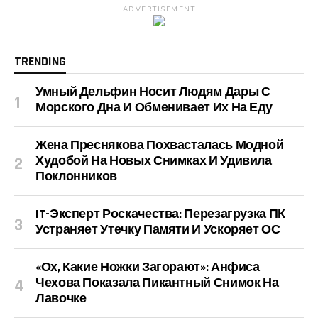
ADVERTISEMENT
TRENDING
Умный Дельфин Носит Людям Дары С
Морского Дна И Обменивает Их На Еду
Жена Преснякова Похвасталась Модной
Худобой На Новых Снимках И Удивила
Поклонников
IT-Эксперт Роскачества: Перезагрузка ПК
Устраняет Утечку Памяти И Ускоряет ОС
«Ох, Какие Ножки Загорают»: Анфиса
Чехова Показала Пикантный Снимок На
Лавочке