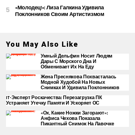
«Молодец!»: Лиза Галкина Удивила
Поклонников Своим Артистизмом
You May Also Like
Умный Дельфин Носит Людям
Дары С Морского Дна И
Обменивает Их На Еду
Жена Преснякова Похвасталась
Модной Худобой На Новых
Снимках И Удивила Поклонников
IT-Эксперт Роскачества: Перезагрузка ПК
Устраняет Утечку Памяти И Ускоряет ОС
«Ох, Какие Ножки Загорают»:
Анфиса Чехова Показала
Пикантный Снимок На Лавочке