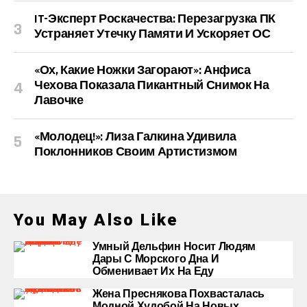
IT-Эксперт Роскачества: Перезагрузка ПК
Устраняет Утечку Памяти И Ускоряет ОС
«Ох, Какие Ножки Загорают»: Анфиса
Чехова Показала Пикантный Снимок На
Лавочке
«Молодец!»: Лиза Галкина Удивила
Поклонников Своим Артистизмом
You May Also Like
Умный Дельфин Носит Людям
Дары С Морского Дна И
Обменивает Их На Еду
Жена Преснякова Похвасталась
Модной Худобой На Новых