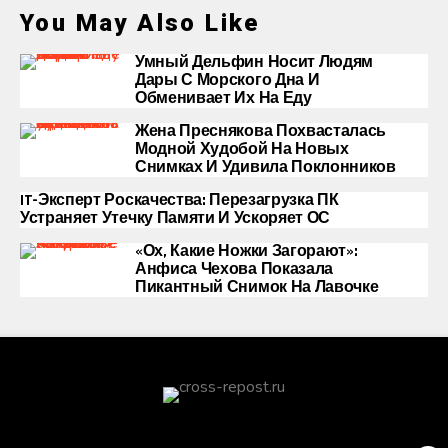
You May Also Like
Умный Дельфин Носит Людям
Дары С Морского Дна И
Обменивает Их На Еду
Жена Преснякова Похвасталась
Модной Худобой На Новых
Снимках И Удивила Поклонников
IT-Эксперт Роскачества: Перезагрузка ПК
Устраняет Утечку Памяти И Ускоряет ОС
«Ох, Какие Ножки Загорают»:
Анфиса Чехова Показала
Пикантный Снимок На Лавочке