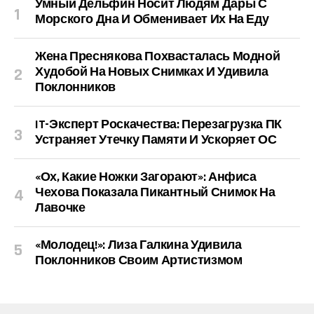
Умный Дельфин Носит Людям Дары С
Морского Дна И Обменивает Их На Еду
Жена Преснякова Похвасталась Модной
Худобой На Новых Снимках И Удивила
Поклонников
IT-Эксперт Роскачества: Перезагрузка ПК
Устраняет Утечку Памяти И Ускоряет ОС
«Ох, Какие Ножки Загорают»: Анфиса
Чехова Показала Пикантный Снимок На
Лавочке
«Молодец!»: Лиза Галкина Удивила
Поклонников Своим Артистизмом