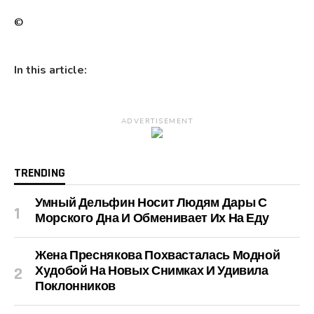
©
In this article:
ADVERTISEMENT
TRENDING
Умный Дельфин Носит Людям Дары С
Морского Дна И Обменивает Их На Еду
Жена Преснякова Похвасталась Модной
Худобой На Новых Снимках И Удивила
Поклонников