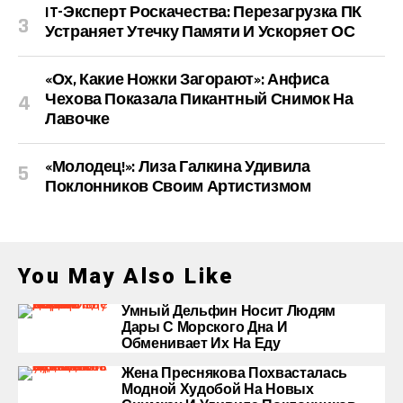
IT-Эксперт Роскачества: Перезагрузка ПК
Устраняет Утечку Памяти И Ускоряет ОС
«Ох, Какие Ножки Загорают»: Анфиса
Чехова Показала Пикантный Снимок На
Лавочке
«Молодец!»: Лиза Галкина Удивила
Поклонников Своим Артистизмом
You May Also Like
Умный Дельфин Носит Людям
Дары С Морского Дна И
Обменивает Их На Еду
Жена Преснякова Похвасталась
Модной Худобой На Новых