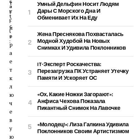
s
т
Умный Дельфин Носит Людям
a
у
Дары С Морского Дна И
r
t
Обменивает Их На Еду
с
i
c
и
l
Жена Преснякова Похвасталась
г
e
Модной Худобой На Новых
:
р
Снимках И Удивила Поклонников
а
е
IT-Эксперт Роскачества:
т
Перезагрузка ПК Устраняет Утечку
к
Памяти И Ускоряет ОС
л
ю
«Ох, Какие Ножки Загорают»:
Анфиса Чехова Показала
ч
Пикантный Снимок На Лавочке
е
в
«Молодец!»: Лиза Галкина Удивила
у
Поклонников Своим Артистизмом
ю