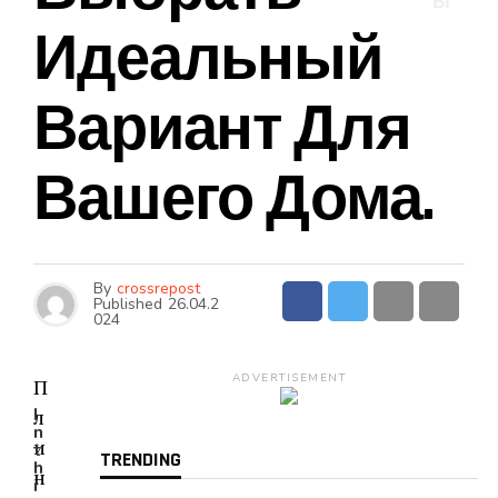
Ы
Идеальный
Вариант Для
Вашего Дома.
By
crossrepost
Published
26.04.2
024
ADVERTISEMENT
П
I
л
n
и
t
TRENDING
h
н
i