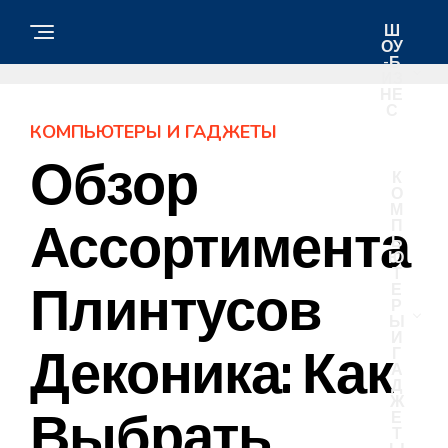
Ш
ОУ
-Б
ИЗ
НЕ
С
КОМПЬЮТЕРЫ И ГАДЖЕТЫ
Обзор
К
О
М
Ассортимента
П
Ь
Ю
Т
Плинтусов
Е
Р
Ы
И
Деконика: Как
Г
А
Д
Ж
Выбрать
Е
Т