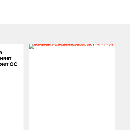
а:
аняет
ряет ОС