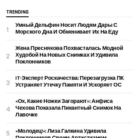
TRENDING
Умный Дельфин Носит Людям Дары С
Морского Дна И Обменивает Их На Еду
Жена Преснякова Похвасталась Модной
Худобой На Новых Снимках И Удивила
Поклонников
IT-Эксперт Роскачества: Перезагрузка ПК
Устраняет Утечку Памяти И Ускоряет ОС
«Ох, Какие Ножки Загорают»: Анфиса
Чехова Показала Пикантный Снимок На
Лавочке
«Молодец!»: Лиза Галкина Удивила
Поклонников Своим Артистизмом