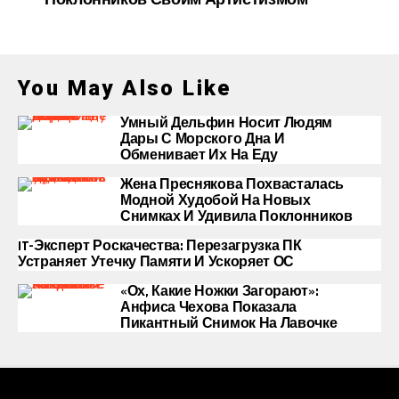
You May Also Like
Умный Дельфин Носит Людям
Дары С Морского Дна И
Обменивает Их На Еду
Жена Преснякова Похвасталась
Модной Худобой На Новых
Снимках И Удивила Поклонников
IT-Эксперт Роскачества: Перезагрузка ПК
Устраняет Утечку Памяти И Ускоряет ОС
«Ох, Какие Ножки Загорают»:
Анфиса Чехова Показала
Пикантный Снимок На Лавочке