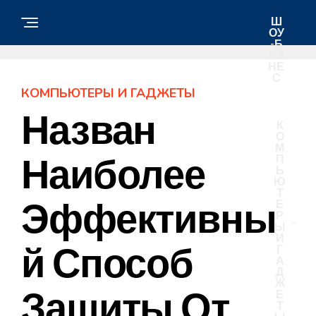
Ш
ОУ
-Б
ИЗ
НЕ
С
КОМПЬЮТЕРЫ И ГАДЖЕТЫ
Назван
К
О
М
Наиболее
П
Ь
Ю
Т
Эффективны
Е
Р
Ы
И
Й Способ
Г
А
Д
Ж
Защиты От
Е
Т