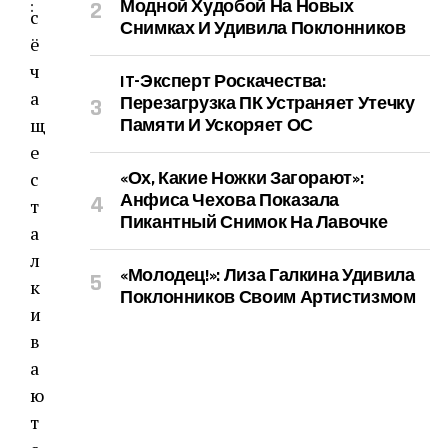
Модной Худобой На Новых
:
с
Снимках И Удивила Поклонников
ё
ч
IT-Эксперт Роскачества:
а
Перезагрузка ПК Устраняет Утечку
щ
Памяти И Ускоряет ОС
е
с
«Ох, Какие Ножки Загорают»:
Анфиса Чехова Показала
т
Пикантный Снимок На Лавочке
а
л
«Молодец!»: Лиза Галкина Удивила
к
Поклонников Своим Артистизмом
и
в
а
ю
т