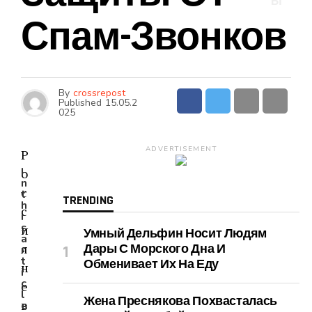
Ы
Спам-Звонков
By
crossrepost
Published
15.05.2
025
ADVERTISEMENT
Р
I
о
n
с
t
TRENDING
h
с
i
s
и
Умный Дельфин Носит Людям
a
я
Дары С Морского Дна И
r
t
Обменивает Их На Еду
н
i
c
е
l
Жена Преснякова Похвасталась
в
e