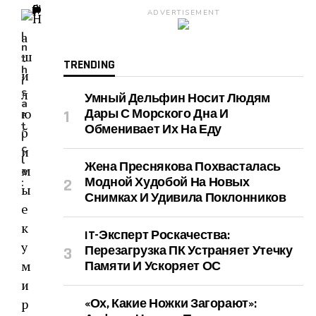
ADVERTISEMENT
I
n
t
TRENDING
h
i
s
Умный Дельфин Носит Людям
a
Дары С Морского Дна И
r
t
Обменивает Их На Еду
i
c
l
Жена Преснякова Похвасталась
e
Модной Худобой На Новых
:
Снимках И Удивила Поклонников
IT-Эксперт Роскачества:
Перезагрузка ПК Устраняет Утечку
Памяти И Ускоряет ОС
«Ох, Какие Ножки Загорают»: