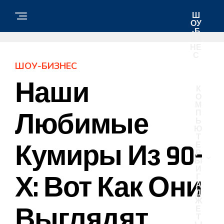
Ш
ОУ
-Б
ИЗ
НЕ
С
ШОУ-БИЗНЕС
Наши
К
О
М
Любимые
П
Ь
Ю
Т
Кумиры Из 90-
Е
Р
Ы
И
Х: Вот Как Они
Г
А
Д
Ж
Выглядят
Е
Т