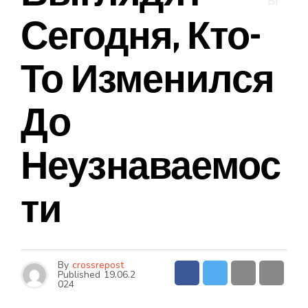
Ы
Сегодня, Кто-
То Изменился
До
Неузнаваемос
Ти
By
crossrepost
Published
19.06.2
024