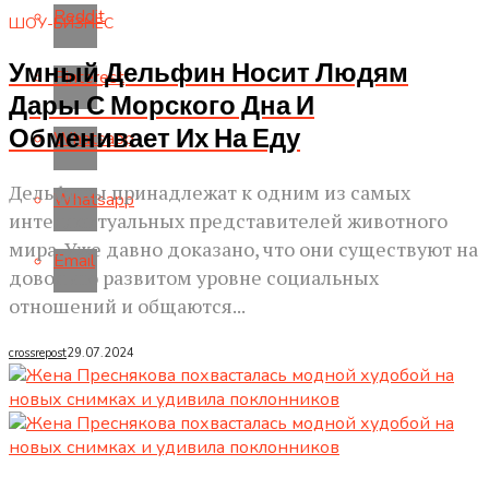
Reddit
ШОУ-БИЗНЕС
Умный Дельфин Носит Людям
Pinterest
Дары С Морского Дна И
Обменивает Их На Еду
Whatsapp
Дельфины принадлежат к одним из самых
Whatsapp
интеллектуальных представителей животного
мира. Уже давно доказано, что они существуют на
Email
довольно развитом уровне социальных
отношений и общаются...
crossrepost
29.07.2024