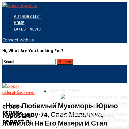
AUTHORS LIST
HOME
LATEST NEWS
Connect with us
Hi, What Are You Looking For?
ШОУ-БИЗНЕС
Шоу-бизнес
cross-
«Наш Любимый Муxомор!»: Юрию
cross-
Кузнецову-74, Спас Мальчика,
repost.ru
«Словно Голливудская Дива::
КОМПЬЮТЕРЫ И ГАДЖЕТЫ
repost.ru
Поклонников Свежим Снимк
Женился На Его Матери И Стал
Vivo Официально Объявила Ц