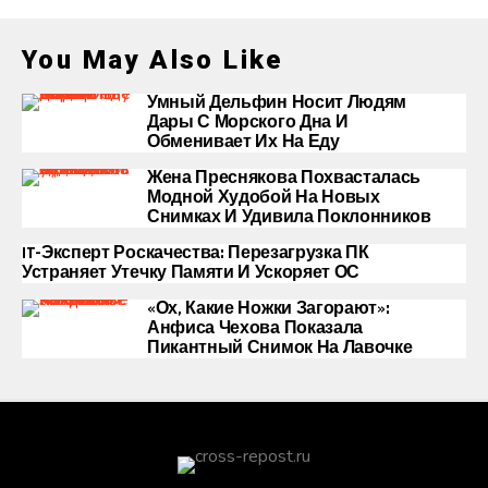
You May Also Like
Умный Дельфин Носит Людям
Дары С Морского Дна И
Обменивает Их На Еду
Жена Преснякова Похвасталась
Модной Худобой На Новых
Снимках И Удивила Поклонников
IT-Эксперт Роскачества: Перезагрузка ПК
Устраняет Утечку Памяти И Ускоряет ОС
«Ох, Какие Ножки Загорают»:
Анфиса Чехова Показала
Пикантный Снимок На Лавочке