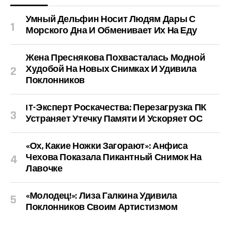
Умный Дельфин Носит Людям Дары С
Морского Дна И Обменивает Их На Еду
Жена Преснякова Похвасталась Модной
Худобой На Новых Снимках И Удивила
Поклонников
IT-Эксперт Роскачества: Перезагрузка ПК
Устраняет Утечку Памяти И Ускоряет ОС
«Ох, Какие Ножки Загорают»: Анфиса
Чехова Показала Пикантный Снимок На
Лавочке
«Молодец!»: Лиза Галкина Удивила
Поклонников Своим Артистизмом