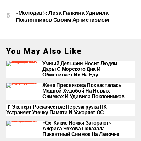
«Молодец!»: Лиза Галкина Удивила
Поклонников Своим Артистизмом
You May Also Like
Умный Дельфин Носит Людям
Дары С Морского Дна И
Обменивает Их На Еду
Жена Преснякова Похвасталась
Модной Худобой На Новых
Снимках И Удивила Поклонников
IT-Эксперт Роскачества: Перезагрузка ПК
Устраняет Утечку Памяти И Ускоряет ОС
«Ох, Какие Ножки Загорают»:
Анфиса Чехова Показала
Пикантный Снимок На Лавочке