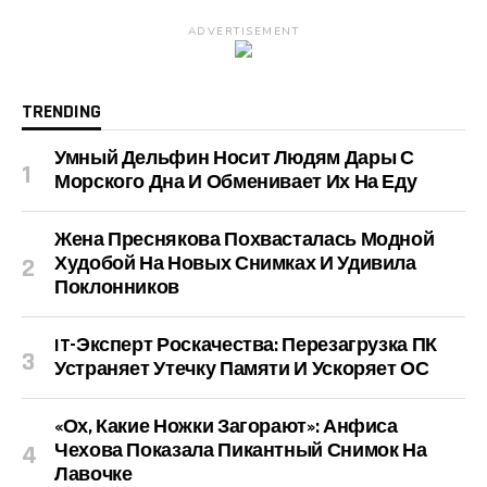
ADVERTISEMENT
TRENDING
Умный Дельфин Носит Людям Дары С
Морского Дна И Обменивает Их На Еду
Жена Преснякова Похвасталась Модной
Худобой На Новых Снимках И Удивила
Поклонников
IT-Эксперт Роскачества: Перезагрузка ПК
Устраняет Утечку Памяти И Ускоряет ОС
«Ох, Какие Ножки Загорают»: Анфиса
Чехова Показала Пикантный Снимок На
Лавочке