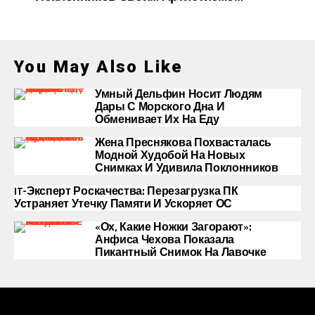
You May Also Like
Умный Дельфин Носит Людям
Дары С Морского Дна И
Обменивает Их На Еду
Жена Преснякова Похвасталась
Модной Худобой На Новых
Снимках И Удивила Поклонников
IT-Эксперт Роскачества: Перезагрузка ПК
Устраняет Утечку Памяти И Ускоряет ОС
«Ох, Какие Ножки Загорают»:
Анфиса Чехова Показала
Пикантный Снимок На Лавочке