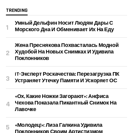
TRENDING
Умный Дельфин Носит Людям Дары С
Морского Дна И Обменивает Их На Еду
Жена Преснякова Похвасталась Модной
Худобой На Новых Снимках И Удивила
Поклонников
IT-Эксперт Роскачества: Перезагрузка ПК
Устраняет Утечку Памяти И Ускоряет ОС
«Ох, Какие Ножки Загорают»: Анфиса
Чехова Показала Пикантный Снимок На
Лавочке
«Молодец!»: Лиза Галкина Удивила
Поклонников Своим Артистизмом