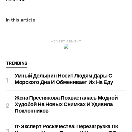
In this article:
ADVERTISEMENT
TRENDING
Умный Дельфин Носит Людям Дары С
Морского Дна И Обменивает Их На Еду
Жена Преснякова Похвасталась Модной
Худобой На Новых Снимках И Удивила
Поклонников
IT-Эксперт Роскачества: Перезагрузка ПК