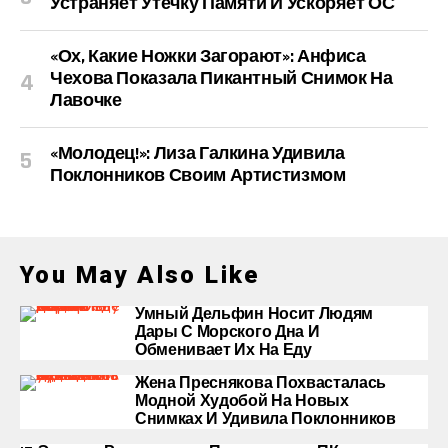
Устраняет Утечку Памяти И Ускоряет ОС
«Ох, Какие Ножки Загорают»: Анфиса
Чехова Показала Пикантный Снимок На
Лавочке
«Молодец!»: Лиза Галкина Удивила
Поклонников Своим Артистизмом
You May Also Like
Умный Дельфин Носит Людям
Дары С Морского Дна И
Обменивает Их На Еду
Жена Преснякова Похвасталась
Модной Худобой На Новых
Снимках И Удивила Поклонников