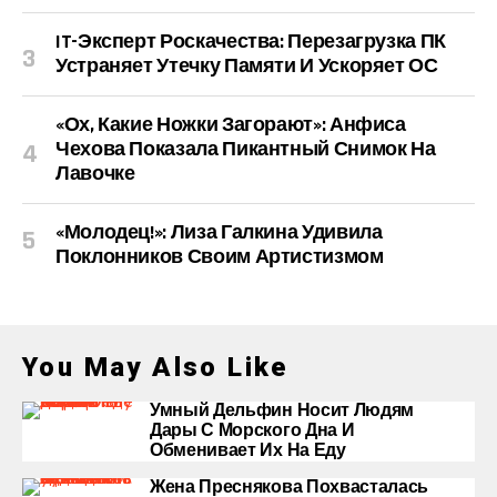
IT-Эксперт Роскачества: Перезагрузка ПК
Устраняет Утечку Памяти И Ускоряет ОС
«Ох, Какие Ножки Загорают»: Анфиса
Чехова Показала Пикантный Снимок На
Лавочке
«Молодец!»: Лиза Галкина Удивила
Поклонников Своим Артистизмом
You May Also Like
Умный Дельфин Носит Людям
Дары С Морского Дна И
Обменивает Их На Еду
Жена Преснякова Похвасталась