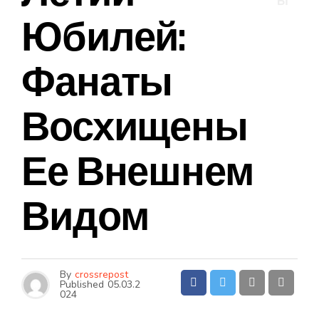
Ы
Юбилей:
Фанаты
Восхищены
Ее Внешнем
Видом
By
crossrepost
Published
05.03.2
024