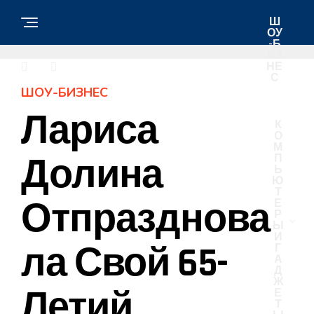
Ш
ОУ
-Б
ИЗ
НЕ
С
ШОУ-БИЗНЕС
Лариса
К
О
М
Долина
П
Ь
Ю
Т
Отпразднова
Е
Р
Ы
И
Ла Свой 65-
Г
А
Д
Ж
Летий
Е
Т