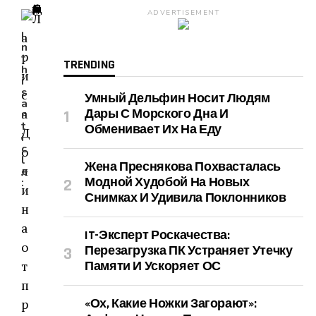
ADVERTISEMENT
I
n
t
TRENDING
h
i
s
Умный Дельфин Носит Людям
a
Дары С Морского Дна И
r
t
Обменивает Их На Еду
i
c
l
Жена Преснякова Похвасталась
e
Модной Худобой На Новых
:
Снимках И Удивила Поклонников
IT-Эксперт Роскачества:
Перезагрузка ПК Устраняет Утечку
Памяти И Ускоряет ОС
«Ох, Какие Ножки Загорают»: