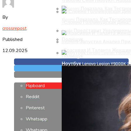
«Люблю Себя Любую»: Набра
By
Xiaomi Показала, Как Тестиров
«Словно Голливудская Дива:
crossrepost
Apple Представит Увеличенный 
Published
DxOMark Запустил Анализ Пр
12.09.2025
«Красивая И Таланта Женщи
Полищук
Ноутбук Lenovo Legion Y9000K 
Flipboard
Reddit
Pinterest
Whatsapp
Whatsapp