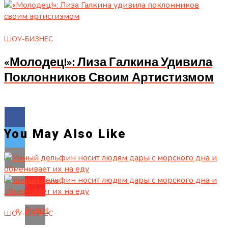
ШОУ-БИЗНЕС
«Молодец!»: Лиза Галкина Удивила
Поклонников Своим Артистизмом
You May Also Like
Flipboard
Reddit
ШОУ-БИЗНЕС