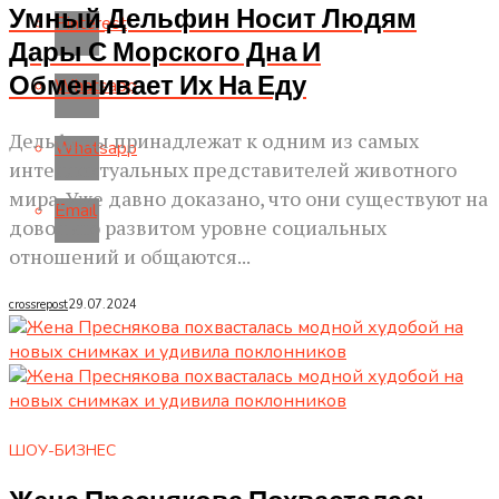
Умный Дельфин Носит Людям
Pinterest
Дары С Морского Дна И
Обменивает Их На Еду
Whatsapp
Дельфины принадлежат к одним из самых
Whatsapp
интеллектуальных представителей животного
мира. Уже давно доказано, что они существуют на
Email
довольно развитом уровне социальных
отношений и общаются...
crossrepost
29.07.2024
ШОУ-БИЗНЕС