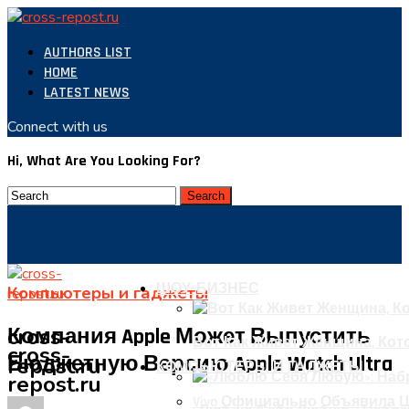
AUTHORS LIST
HOME
LATEST NEWS
Connect with us
Hi, What Are You Looking For?
ШОУ-БИЗНЕС
Компьютеры и гаджеты
cross-
Компания Apple Может Выпустить
Вот Как Живет Женщина, Кот
cross-
Бюджетную Версию Apple Watch Ultra
repost.ru
КОМПЬЮТЕРЫ И ГАДЖЕТЫ
repost.ru
Vivo Официально Объявила Ц