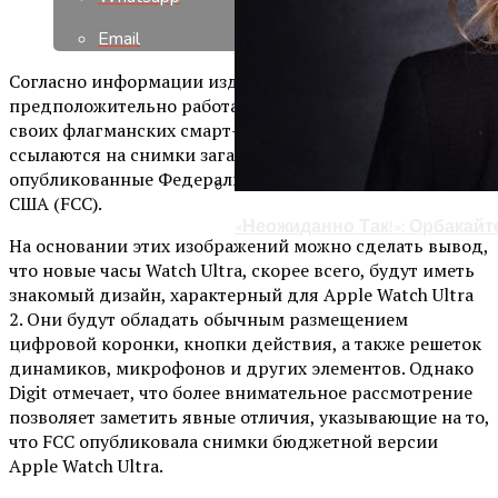
Email
Согласно информации издания Digit, Apple
предположительно работает над доступной версией
своих флагманских смарт-часов Apple Watch Ultra. Они
ссылаются на снимки загадочного устройства Apple,
опубликованные Федеральной комиссией по связи
США (FCC).
«Неожиданно Так!»: Орбака
На основании этих изображений можно сделать вывод,
что новые часы Watch Ultra, скорее всего, будут иметь
знакомый дизайн, характерный для Apple Watch Ultra
2. Они будут обладать обычным размещением
цифровой коронки, кнопки действия, а также решеток
динамиков, микрофонов и других элементов. Однако
Digit отмечает, что более внимательное рассмотрение
позволяет заметить явные отличия, указывающие на то,
что FCC опубликовала снимки бюджетной версии
Apple Watch Ultra.