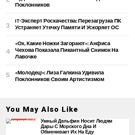
Поклонников
IT-Эксперт Роскачества: Перезагрузка ПК
Устраняет Утечку Памяти И Ускоряет ОС
«Ох, Какие Ножки Загорают»: Анфиса
Чехова Показала Пикантный Снимок На
Лавочке
«Молодец!»: Лиза Галкина Удивила
Поклонников Своим Артистизмом
You May Also Like
Умный Дельфин Носит Людям
Дары С Морского Дна И
Обменивает Их На Еду