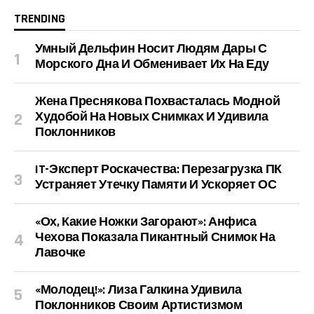
TRENDING
Умный Дельфин Носит Людям Дары С
Морского Дна И Обменивает Их На Еду
Жена Преснякова Похвасталась Модной
Худобой На Новых Снимках И Удивила
Поклонников
IT-Эксперт Роскачества: Перезагрузка ПК
Устраняет Утечку Памяти И Ускоряет ОС
«Ох, Какие Ножки Загорают»: Анфиса
Чехова Показала Пикантный Снимок На
Лавочке
«Молодец!»: Лиза Галкина Удивила
Поклонников Своим Артистизмом