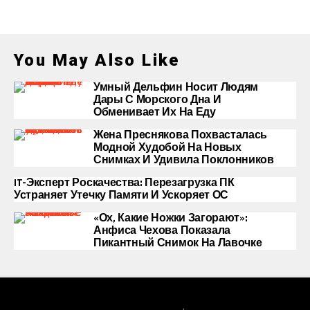
You May Also Like
Умный Дельфин Носит Людям
Дары С Морского Дна И
Обменивает Их На Еду
Жена Преснякова Похвасталась
Модной Худобой На Новых
Снимках И Удивила Поклонников
IT-Эксперт Роскачества: Перезагрузка ПК
Устраняет Утечку Памяти И Ускоряет ОС
«Ох, Какие Ножки Загорают»:
Анфиса Чехова Показала
Пикантный Снимок На Лавочке