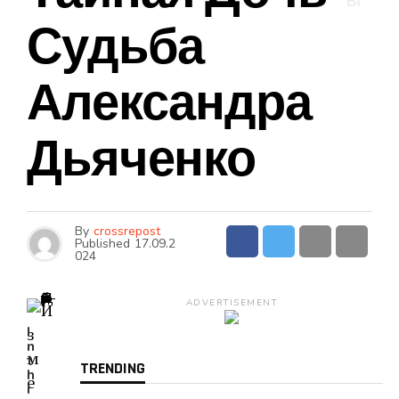
Ы
Судьба
Александра
Дьяченко
By
crossrepost
Published
17.09.2
024
ADVERTISEMENT
I
n
t
TRENDING
h
i