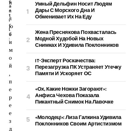
s
Умный Дельфин Носит Людям
a
Дары С Морского Дна И
r
t
Обменивает Их На Еду
i
c
l
Жена Преснякова Похвасталась
e
Модной Худобой На Новых
:
Снимках И Удивила Поклонников
IT-Эксперт Роскачества:
Перезагрузка ПК Устраняет Утечку
Памяти И Ускоряет ОС
«Ох, Какие Ножки Загорают»:
Анфиса Чехова Показала
Пикантный Снимок На Лавочке
«Молодец!»: Лиза Галкина Удивила
Поклонников Своим Артистизмом