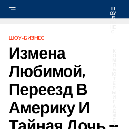
Ш
ОУ
-Б
ИЗ
НЕ
С
ШОУ-БИЗНЕС
Измена
К
О
М
Любимой,
П
Ь
Ю
Т
Переезд В
Е
Р
Ы
И
Америку И
Г
А
Д
Ж
Тайная Дочь —
Е
Т