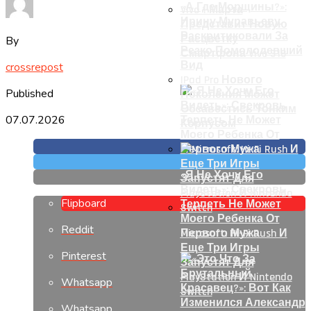
«А Где Морщины?»:
Vivo 1 Марта
Ирину Муравьеву
Представит Новую
Раскритиковали За
Расцветку
By
Резко Помолодевший
Смартфона Vivo S18
Вид
crossrepost
IPad Pro Нового
Published
Поколения Может
Обзавестись Тонким
07.07.2026
Корпусом
«Я Не Хочу Его
Видеть»: Свекровь
Flipboard
Терпеть Не Может
Моего Ребенка От
Reddit
Первого Мужа
Microsoft: Hi-Fi Rush И
Еще Три Игры
Pinterest
Запустят Для
PlayStation И Nintendo
Whatsapp
Switch
Whatsapp