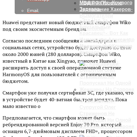
МВД РФ Провело
Задержание Хакеров-
Email
Вымогателей
«Это Что За
Huawei представит новый бюджетный смартфон Wiko
Группировки
Брутальный
под своим экосистемным брендом.
SugarLocker
Красавец?»: Вот Как
Изменился Александр
Согласно последним сообщениям инсайдеров в
MediaTek Готовится К
Морозов Из «Кривого
Прорыву С Выходом
социальных сетях, устройство будет доступно по цене
Зеркала»
Dimensity 9400
около 2000 юаней (280 долларов). Смартфон Wiko,
известный в Китае как Xingyao, поможет Huawei
расширить доступ к своей операционной системе
HarmonyOS для пользователей с ограниченным
бюджетом.
Смартфон уже получил сертификат 3C, где указано, что
в устройстве будет 40-ватная быстрая зарядка. Пока
С Красавицей-
мало известно о
Супругой Олег
Стриженов Не
Предполагается, что смартфон может быть
Пропускал Ни Одной
ребрендированной версией Enjoy 70 Pro, который
Женщины На Стороне
оснащен 6,7-дюймовым дисплеем FHD+, процессором