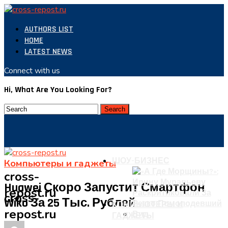
AUTHORS LIST
HOME
LATEST NEWS
Connect with us
Hi, What Are You Looking For?
ШОУ-БИЗНЕС
Компьютеры и гаджеты
cross-
Huawei Скоро Запустит Смартфон
repost.ru
cross-
Wiko За 25 Тыс. Рублей
КОМПЬЮТЕРЫ И
repost.ru
ГАДЖЕТЫ