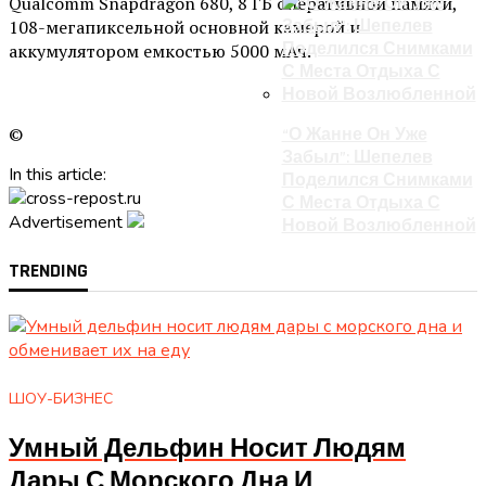
Qualcomm Snapdragon 680, 8 ГБ оперативной памяти,
108-мегапиксельной основной камерой и
аккумулятором емкостью 5000 мАч.
©
“О Жанне Он Уже
Забыл”: Шепелев
In this article:
Поделился Снимками
С Места Отдыха С
Advertisement
Новой Возлюбленной
TRENDING
ШОУ-БИЗНЕС
Умный Дельфин Носит Людям
Дары С Морского Дна И