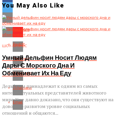
You May Also Like
Flipboard
Reddit
ШОУ-БИЗНЕС
Умный Дельфин Носит Людям
Pinterest
Дары С Морского Дна И
Обменивает Их На Еду
Whatsapp
Дельфины принадлежат к одним из самых
Whatsapp
интеллектуальных представителей животного
мира. Уже давно доказано, что они существуют на
Email
довольно развитом уровне социальных
отношений и общаются...