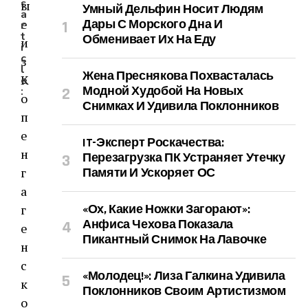
s
ы
Умный Дельфин Носит Людям
a
е
Дары С Морского Дна И
r
t
Обменивает Их На Еду
и
i
c
з
l
Жена Преснякова Похвасталась
К
e
Модной Худобой На Новых
:
о
Снимках И Удивила Поклонников
п
е
IT-Эксперт Роскачества:
н
Перезагрузка ПК Устраняет Утечку
г
Памяти И Ускоряет ОС
а
г
«Ох, Какие Ножки Загорают»:
Анфиса Чехова Показала
е
Пикантный Снимок На Лавочке
н
с
«Молодец!»: Лиза Галкина Удивила
к
Поклонников Своим Артистизмом
о