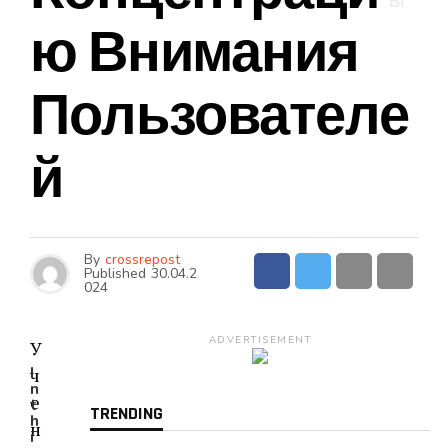
Ы
Ю Внимания
Пользователе
Й
By
crossrepost
Published
30.04.2
024
ADVERTISEMENT
У
I
ч
n
е
t
TRENDING
h
н
i