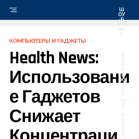
Ш
ОУ
-Б
ИЗ
НЕ
С
КОМПЬЮТЕРЫ И ГАДЖЕТЫ
Health News:
К
О
М
Использовани
П
Ь
Ю
Т
Е Гаджетов
Е
Р
Ы
И
Снижает
Г
А
Д
Ж
Концентраци
Е
Т