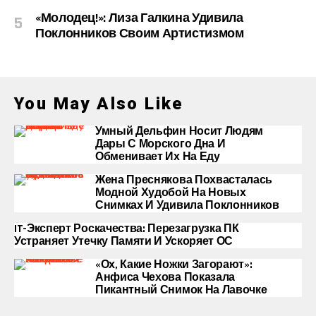
«Молодец!»: Лиза Галкина Удивила
Поклонников Своим Артистизмом
You May Also Like
Умный Дельфин Носит Людям
Дары С Морского Дна И
Обменивает Их На Еду
Жена Преснякова Похвасталась
Модной Худобой На Новых
Снимках И Удивила Поклонников
IT-Эксперт Роскачества: Перезагрузка ПК
Устраняет Утечку Памяти И Ускоряет ОС
«Ох, Какие Ножки Загорают»:
Анфиса Чехова Показала
Пикантный Снимок На Лавочке