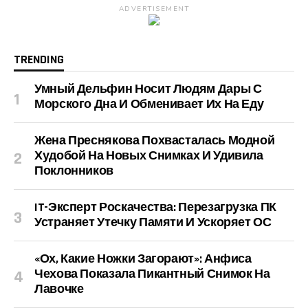
ADVERTISEMENT
TRENDING
Умный Дельфин Носит Людям Дары С
Морского Дна И Обменивает Их На Еду
Жена Преснякова Похвасталась Модной
Худобой На Новых Снимках И Удивила
Поклонников
IT-Эксперт Роскачества: Перезагрузка ПК
Устраняет Утечку Памяти И Ускоряет ОС
«Ох, Какие Ножки Загорают»: Анфиса
Чехова Показала Пикантный Снимок На
Лавочке