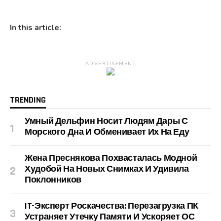
In this article:
ADVERTISEMENT
TRENDING
Умный Дельфин Носит Людям Дары С
Морского Дна И Обменивает Их На Еду
Жена Преснякова Похвасталась Модной
Худобой На Новых Снимках И Удивила
Поклонников
IT-Эксперт Роскачества: Перезагрузка ПК
Устраняет Утечку Памяти И Ускоряет ОС