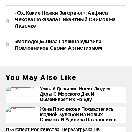
«Ох, Какие Ножки Загорают»: Анфиса
Чехова Показала Пикантный Снимок На
Лавочке
«Молодец!»: Лиза Галкина Удивила
Поклонников Своим Артистизмом
You May Also Like
Умный Дельфин Носит Людям
Дары С Морского Дна И
Обменивает Их На Еду
Жена Преснякова Похвасталась
Модной Худобой На Новых
Снимках И Удивила Поклонников
IT-Эксперт Роскачества: Перезагрузка ПК