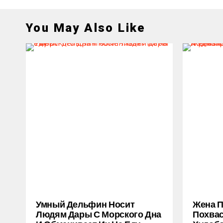
You May Also Like
Умный Дельфин Носит
Жена 
Людям Дары С Морского Дна
Похва