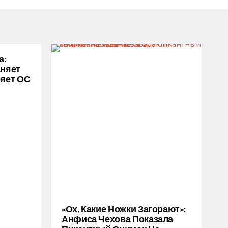
а:
аняет
ряет ОС
«Ох, Какие Ножки Загорают»:
Анфиса Чехова Показала