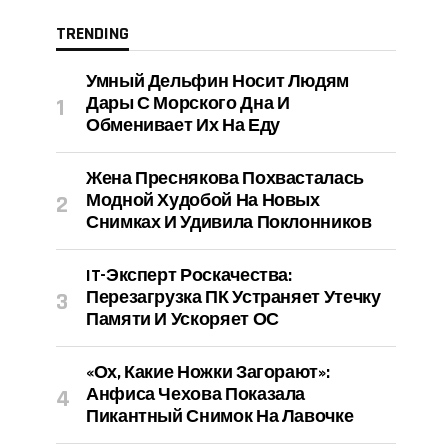
TRENDING
Умный Дельфин Носит Людям
Дары С Морского Дна И
Обменивает Их На Еду
Жена Преснякова Похвасталась
Модной Худобой На Новых
Снимках И Удивила Поклонников
IT-Эксперт Роскачества:
Перезагрузка ПК Устраняет Утечку
Памяти И Ускоряет ОС
«Ох, Какие Ножки Загорают»:
Анфиса Чехова Показала
Пикантный Снимок На Лавочке