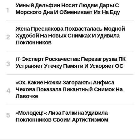
Умный Дельфин Носит Людям Дары С
Морского Дна И Обменивает Их На Еду
Жена Преснякова Похвасталась Модной
Худобой На Новых Снимках И Удивила
Поклонников
IT-Эксперт Роскачества: Перезагрузка ПК
Устраняет Утечку Памяти И Ускоряет ОС
«Ох, Какие Ножки Загорают»: Анфиса
Чехова Показала Пикантный Снимок На
Лавочке
«Молодец!»: Лиза Галкина Удивила
Поклонников Своим Артистизмом