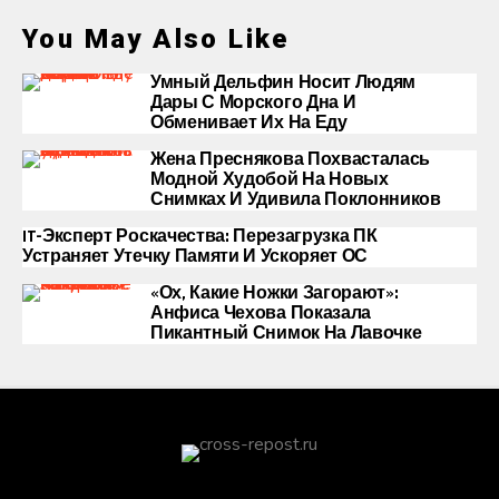
You May Also Like
Умный Дельфин Носит Людям
Дары С Морского Дна И
Обменивает Их На Еду
Жена Преснякова Похвасталась
Модной Худобой На Новых
Снимках И Удивила Поклонников
IT-Эксперт Роскачества: Перезагрузка ПК
Устраняет Утечку Памяти И Ускоряет ОС
«Ох, Какие Ножки Загорают»:
Анфиса Чехова Показала
Пикантный Снимок На Лавочке