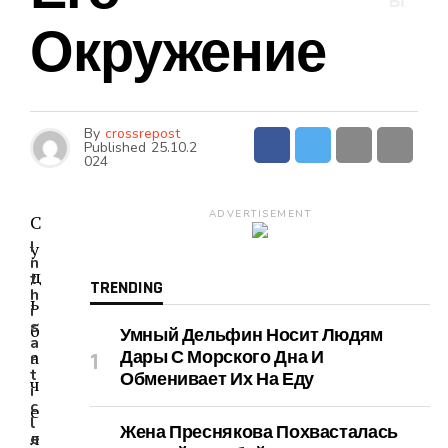
Ы
Окружение
By
crossrepost
Published
25.10.2
024
ADVERTISEMENT
С
I
у
n
д
t
TRENDING
h
ь
i
s
б
Умный Дельфин Носит Людям
a
а
Дары С Морского Дна И
r
t
Обменивает Их На Еду
ч
i
c
е
l
Жена Преснякова Похвасталась
л
e