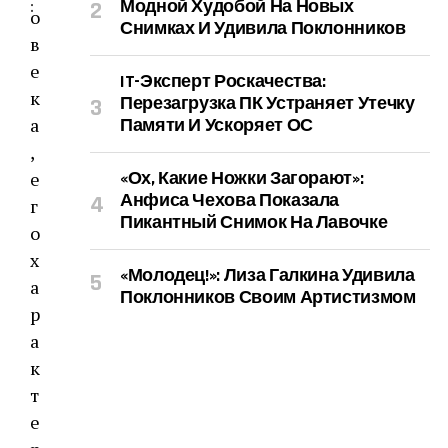
Модной Худобой На Новых
:
о
Снимках И Удивила Поклонников
в
е
IT-Эксперт Роскачества:
к
Перезагрузка ПК Устраняет Утечку
а
Памяти И Ускоряет ОС
,
е
«Ох, Какие Ножки Загорают»:
Анфиса Чехова Показала
г
Пикантный Снимок На Лавочке
о
х
«Молодец!»: Лиза Галкина Удивила
а
Поклонников Своим Артистизмом
р
а
к
т
е