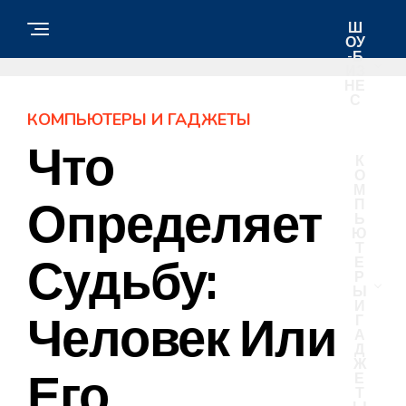
Ш
ОУ
-Б
ИЗ
НЕ
С
КОМПЬЮТЕРЫ И ГАДЖЕТЫ
Что
К
О
М
Определяет
П
Ь
Ю
Т
Судьбу:
Е
Р
Ы
И
Человек Или
Г
А
Д
Ж
Его
Е
Т