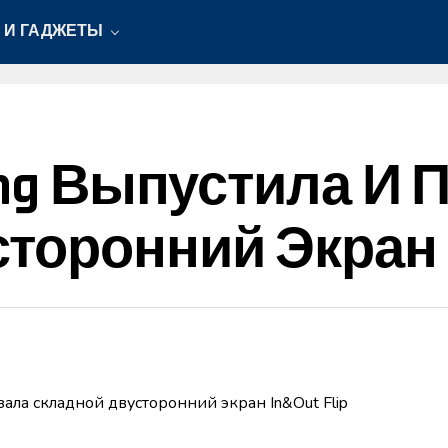
 И ГАДЖЕТЫ
ung Выпустила И 
оронний Экран In