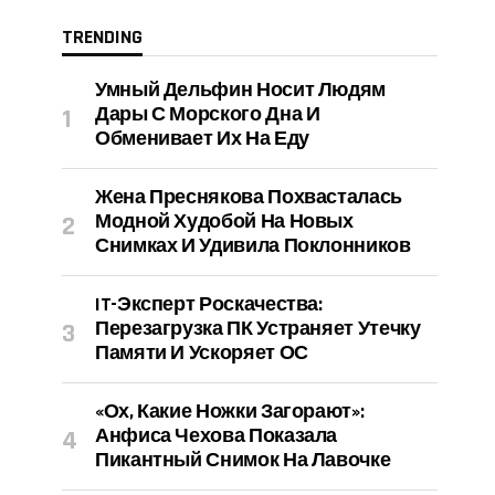
TRENDING
Умный Дельфин Носит Людям
Дары С Морского Дна И
Обменивает Их На Еду
Жена Преснякова Похвасталась
Модной Худобой На Новых
Снимках И Удивила Поклонников
IT-Эксперт Роскачества:
Перезагрузка ПК Устраняет Утечку
Памяти И Ускоряет ОС
«Ох, Какие Ножки Загорают»:
Анфиса Чехова Показала
Пикантный Снимок На Лавочке