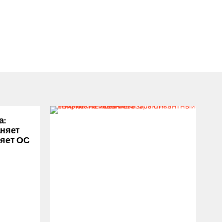
а:
аняет
ряет ОС