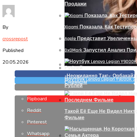
Продажи
By
Xiaomi Показала, Как Тестиров
crossrepost
Apple Представит Увеличенный 
Published
DxOMark Запустил Анализ Пр
20.05.2026
«Неожиданно Так!»: Орбакай
Ноутбук Lenovo Legion Y9000K 2
Снимком
Рублей
Flipboard
Reddit
Такой Её Еще Не Видел Никт
Фильме
Pinterest
Whatsapp