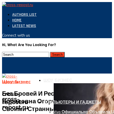
AUTHORS LIST
HOME
LATEST NEWS
Connect with us
Hi, What Are You Looking For?
ШОУ-БИЗНЕС
Шоу-бизнес
cross-
Без Бровей И Ресниц: Алла
cross-
Борисовна Огорчила Поклонников
repost.ru
КОМПЬЮТЕРЫ И ГАДЖЕТЫ
repost.ru
Своими Странными Снимками
Vivo Официально Объявила Ц