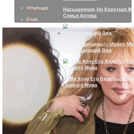
Whatsapp
Насыщенная, Но Короткая Жи
Семья Актера
Email
«А Где Морщины?»: Ирину Му
Помолодевший Вид
«Я Не Хочу Его Видеть»: Све
Первого Мужа