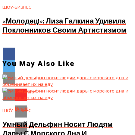
ШОУ-БИЗНЕС
«Молодец!»: Лиза Галкина Удивила
Поклонников Своим Артистизмом
You May Also Like
Flipboard
Reddit
ШОУ-БИЗНЕС
Умный Дельфин Носит Людям
Pinterest
Дары С Морского Дна И