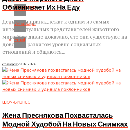
Обменивает Их На Еду
Whatsapp
Дельфины принадлежат к одним из самых
Whatsapp
интеллектуальных представителей животного
мира. Уже давно доказано, что они существуют на
Email
довольно развитом уровне социальных
отношений и общаются...
crossrepost
29.07.2024
ШОУ-БИЗНЕС
Жена Преснякова Похвасталась
Модной Худобой На Новых Снимках