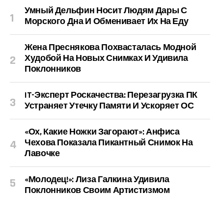
Умный Дельфин Носит Людям Дары С
Морского Дна И Обменивает Их На Еду
Жена Преснякова Похвасталась Модной
Худобой На Новых Снимках И Удивила
Поклонников
IT-Эксперт Роскачества: Перезагрузка ПК
Устраняет Утечку Памяти И Ускоряет ОС
«Ох, Какие Ножки Загорают»: Анфиса
Чехова Показала Пикантный Снимок На
Лавочке
«Молодец!»: Лиза Галкина Удивила
Поклонников Своим Артистизмом