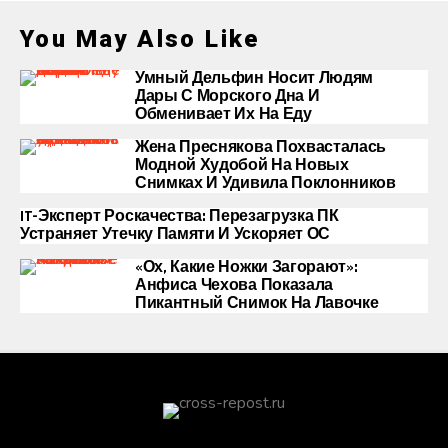
You May Also Like
Умный Дельфин Носит Людям
Дары С Морского Дна И
Обменивает Их На Еду
Жена Преснякова Похвасталась
Модной Худобой На Новых
Снимках И Удивила Поклонников
IT-Эксперт Роскачества: Перезагрузка ПК
Устраняет Утечку Памяти И Ускоряет ОС
«Ох, Какие Ножки Загорают»:
Анфиса Чехова Показала
Пикантный Снимок На Лавочке