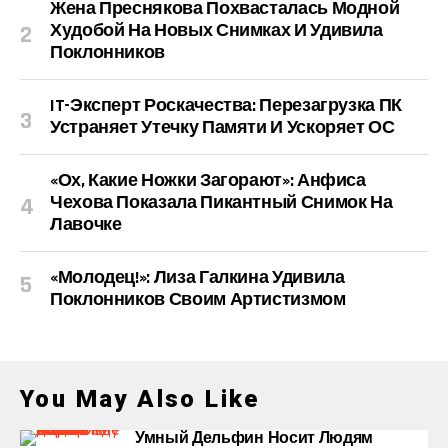
Жена Преснякова Похвасталась Модной
Худобой На Новых Снимках И Удивила
Поклонников
IT-Эксперт Роскачества: Перезагрузка ПК
Устраняет Утечку Памяти И Ускоряет ОС
«Ох, Какие Ножки Загорают»: Анфиса
Чехова Показала Пикантный Снимок На
Лавочке
«Молодец!»: Лиза Галкина Удивила
Поклонников Своим Артистизмом
You May Also Like
Умный Дельфин Носит Людям