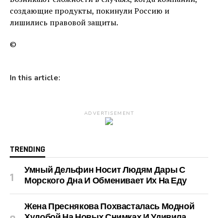
создающие продукты, покинули Россию и
лишились правовой защиты.
©
In this article:
ADVERTISEMENT
TRENDING
Умный Дельфин Носит Людям Дары С
Морского Дна И Обменивает Их На Еду
Жена Преснякова Похвасталась Модной
Худобой На Новых Снимках И Удивила