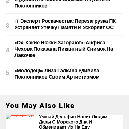
Поклонников
IT-Эксперт Роскачества: Перезагрузка ПК
Устраняет Утечку Памяти И Ускоряет ОС
«Ох, Какие Ножки Загорают»: Анфиса
Чехова Показала Пикантный Снимок На
Лавочке
«Молодец!»: Лиза Галкина Удивила
Поклонников Своим Артистизмом
You May Also Like
Умный Дельфин Носит Людям
Дары С Морского Дна И
Обменивает Их На Еду