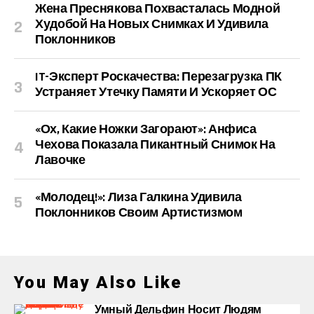
Жена Преснякова Похвасталась Модной
Худобой На Новых Снимках И Удивила
Поклонников
IT-Эксперт Роскачества: Перезагрузка ПК
Устраняет Утечку Памяти И Ускоряет ОС
«Ох, Какие Ножки Загорают»: Анфиса
Чехова Показала Пикантный Снимок На
Лавочке
«Молодец!»: Лиза Галкина Удивила
Поклонников Своим Артистизмом
You May Also Like
Умный Дельфин Носит Людям