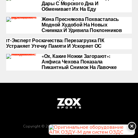
Дары С Морского Дна И
Обменивает Их На Еду
Жена Преснякова Похвасталась
Модной Худобой На Новых
Снимках И Удивила Поклонников
IT-Эксперт Роскачества: Перезагрузка ПК
Устраняет Утечку Памяти И Ускоряет ОС
«Ох, Какие Ножки Загорают»:
Анфиса Чехова Показала
Пикантный Снимок На Лавочке
×
Copyright © 2025 Обратная связь info@gototop.ee