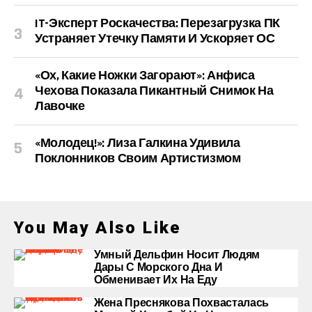
IT-Эксперт Роскачества: Перезагрузка ПК
Устраняет Утечку Памяти И Ускоряет ОС
«Ох, Какие Ножки Загорают»: Анфиса
Чехова Показала Пикантный Снимок На
Лавочке
«Молодец!»: Лиза Галкина Удивила
Поклонников Своим Артистизмом
You May Also Like
Умный Дельфин Носит Людям
Дары С Морского Дна И
Обменивает Их На Еду
Жена Преснякова Похвасталась