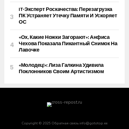
IT-Эксперт Роскачества: Перезагрузка
ПК Устраняет Утечку Памяти И Ускоряет
ОС
«Ох, Какие Ножки Загорают»: Анфиса
Чехова Показала Пикантный Снимок На
Лавочке
«Молодец!»: Лиза Галкина Удивила
Поклонников Своим Артистизмом
Copyright © 2025 Обратная связь info@gototop.ee