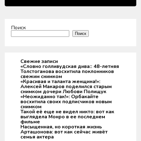
Поиск
Поиск
Свежие записи
«Словно голливудская дива:: 48-летняя
Толстоганова восхитила поклонников
свежим снимком
«Красивая и таланта женщина!»:
Алексей Макаров поделился старым
снимком дочери Любови Полищук
«Неожиданно так!»: Орбакайте
восхитила своих подписчиков новым
снимком
Такой её еще не видел никто: вот как
выглядела Монро в ее последнем
фильме
Насыщенная, но короткая жизнь
Арташонова: вот как сейчас живёт
семья актера