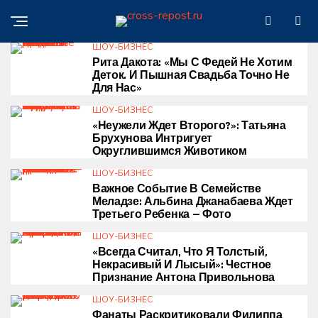
ШОУ-БИЗНЕС
Рита Дакота: «Мы С Федей Не Хотим
Деток. И Пышная Свадьба Точно Не
Для Нас»
ШОУ-БИЗНЕС
«Неужели Ждет Второго?»: Татьяна
Брухунова Интригует
Округлившимся Животиком
ШОУ-БИЗНЕС
Важное Событие В Семействе
Меладзе: Альбина Джанабаева Ждет
Третьего Ребенка — Фото
ШОУ-БИЗНЕС
«Всегда Считал, Что Я Толстый,
Некрасивый И Лысый»: Честное
Признание Антона Привольнова
ШОУ-БИЗНЕС
Фанаты Раскритиковали Филиппа