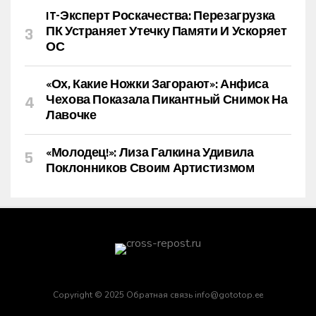
IT-Эксперт Роскачества: Перезагрузка
ПК Устраняет Утечку Памяти И Ускоряет
ОС
«Ох, Какие Ножки Загорают»: Анфиса
Чехова Показала Пикантный Снимок На
Лавочке
«Молодец!»: Лиза Галкина Удивила
Поклонников Своим Артистизмом
Copyright © 2025 Обратная связь info@gototop.ee