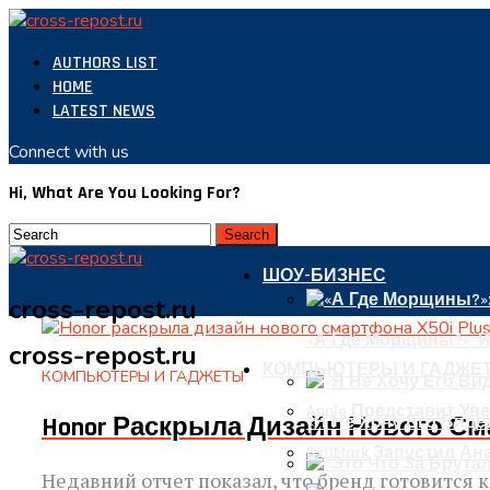
AUTHORS LIST
HOME
LATEST NEWS
Connect with us
Hi, What Are You Looking For?
ШОУ-БИЗНЕС
cross-repost.ru
«А Где Морщины?»: 
cross-repost.ru
КОМПЬЮТЕРЫ И ГАДЖЕ
КОМПЬЮТЕРЫ И ГАДЖЕТЫ
Apple Представит Уве
Honor Раскрыла Дизайн Нового Сма
«Я Не Хочу Его Виде
DxOMark Запустил А
Недавний отчет показал, что бренд готовится 