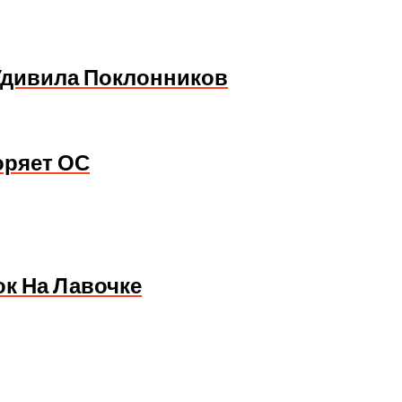
Удивила Поклонников
коряет ОС
ок На Лавочке