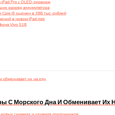
й iPad Pro с OLED-экраном
щих разряд аккумулятора
 Core i9 оценен в 388 тыс. рублей
ний в новом iPad mini
фона Vivo S18
 С Морского Дна И Обменивает Их Н