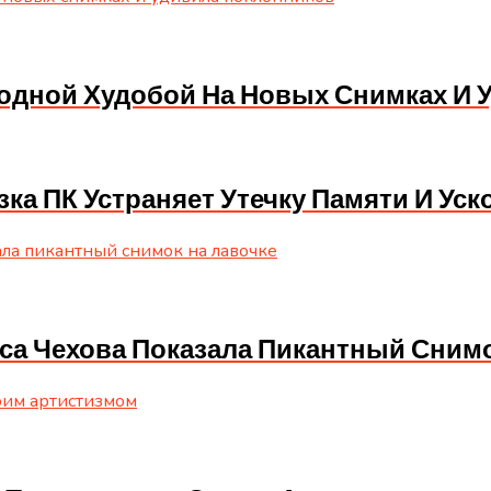
одной Худобой На Новых Снимках И 
узка ПК Устраняет Утечку Памяти И Ус
иса Чехова Показала Пикантный Сним