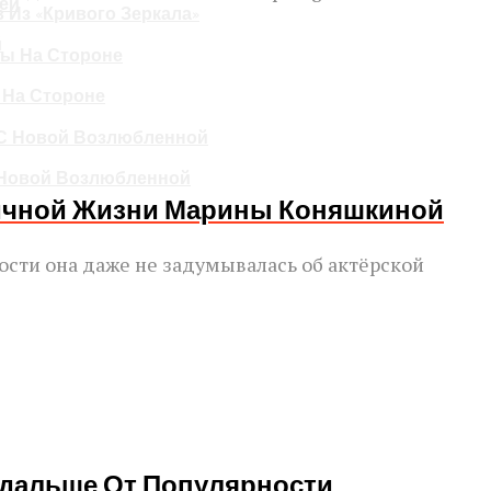
 Из «Кривого Зеркала»
й
 На Стороне
 Новой Возлюбленной
Личной Жизни Марины Коняшкиной
ости она даже не задумывалась об актёрской
одальше От Популярности