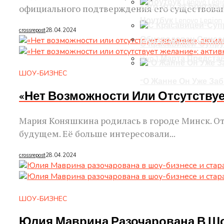
«Это Что За Бруталь
официального подтверждения его существовани
Ноутбук Lenovo Legion
crossrepost
28.04.2024
Обнародован Список
С Красавицей-Супру
Vivo 1 Марта Предст
ШОУ-БИЗНЕС
“О Жанне Он Уже За
«Нет Возможности Или Отсутству
Мария Коняшкина родилась в городе Минск. От
будущем. Её больше интересовали...
crossrepost
28.04.2024
ШОУ-БИЗНЕС
Юлия Маврина Разочарована В Шо