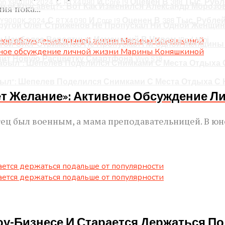
ный Красавец?»: Вот Как Изменился Александр Морозов
я пока...
 Y9000K 2024 С RTX4090 И Core I9 Оценен В 388 Тыс. Рубле
 Наиболее Вероятных Изменений В Новом IPad Mini
гой Олег Стриженов Не Пропускал Ни Одной Женщины
авит Новую Расцветку Смартфона Vivo S18
был”: Шепелев Поделился Снимками С Места Отдыха С
ет Желание»: Активное Обсуждение 
ец был военным, а мама преподавательницей. В юн
у-Бизнесе И Старается Держаться П