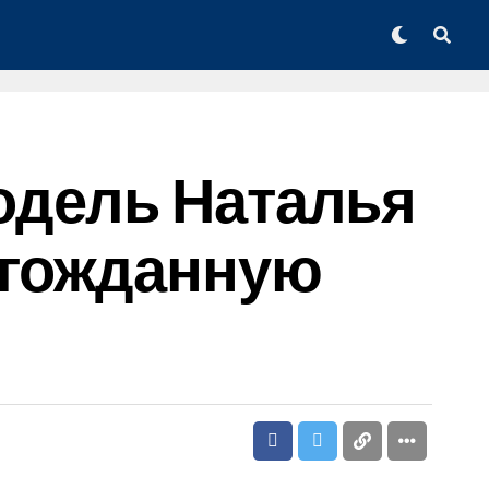
одель Наталья
лгожданную