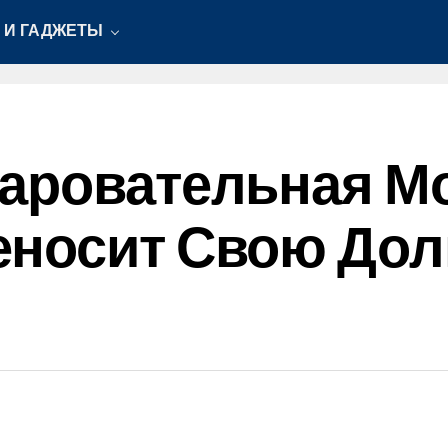
 И ГАДЖЕТЫ
чаровательная М
еносит Свою До