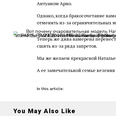
Антуаном Арно.
Однако, когда бракосочетание наме
отменить из-за ограничительных м
PARIS, FRANCE — JUNE 23: General manager of Berluti Antoine Arnault and Natalia Vodianova attend the Dior Homme Menswe
Теперь же дива намерена перенести
сшить из-за ряда запретов.
Мы же желаем прекрасной Наталье 
А ее замечательной семье везения 
In this article:
You May Also Like