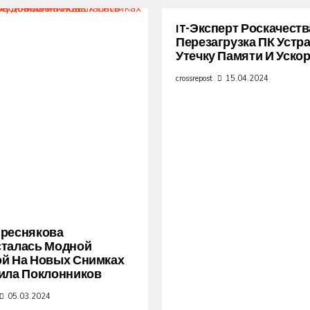
IT-Эксперт Роскачеств
Перезагрузка ПК Устр
Утечку Памяти И Уско
crossrepost
15.04.2024
Преснякова
сталась Модной
й На Новых Снимках
ила Поклонников
05.03.2024