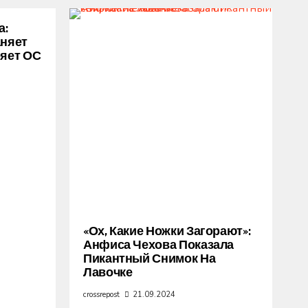
а:
аняет
ряет ОС
«Ох, Какие Ножки Загорают»:
Анфиса Чехова Показала
Пикантный Снимок На
Лавочке
crossrepost
21.09.2024