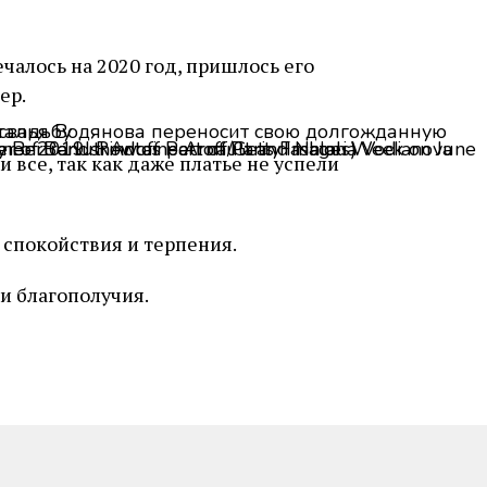
чалось на 2020 год, пришлось его
ер.
ar Spring/Summer 2019 show as part of Paris Fashion Week on June 23, 2018 in Paris, France. (Photo by Bertrand Rindoff Petroff/Getty Images)
 все, так как даже платье не успели
спокойствия и терпения.
и благополучия.