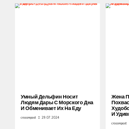
Умный Дельфин Носит
Жена 
Людям Дары С Морского Дна
Похва
И Обменивает Их На Еду
Худобо
И Удив
crossrepost
29.07.2024
crossrepost