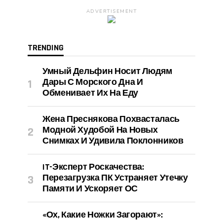
ADVERTISEMENT
TRENDING
Умный Дельфин Носит Людям
Дары С Морского Дна И
Обменивает Их На Еду
Жена Преснякова Похвасталась
Модной Худобой На Новых
Снимках И Удивила Поклонников
IT-Эксперт Роскачества:
Перезагрузка ПК Устраняет Утечку
Памяти И Ускоряет ОС
«Ох, Какие Ножки Загорают»: