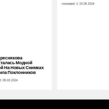
crossrepost
15.04.2024
Преснякова
сталась Модной
й На Новых Снимках
ила Поклонников
05.03.2024