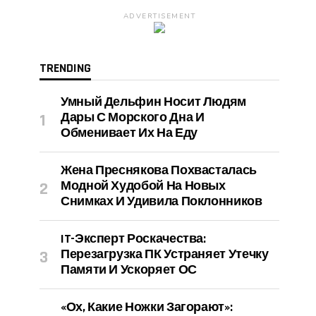
ADVERTISEMENT
TRENDING
Умный Дельфин Носит Людям
Дары С Морского Дна И
Обменивает Их На Еду
Жена Преснякова Похвасталась
Модной Худобой На Новых
Снимках И Удивила Поклонников
IT-Эксперт Роскачества:
Перезагрузка ПК Устраняет Утечку
Памяти И Ускоряет ОС
«Ох, Какие Ножки Загорают»: