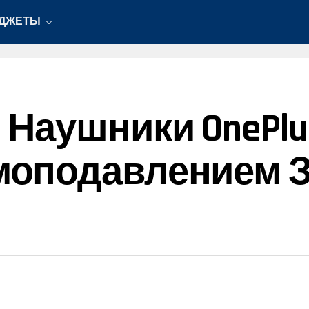
АДЖЕТЫ
аушники OnePlus
подавлением За