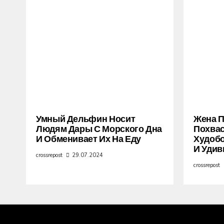
Умный Дельфин Носит
Жена 
Людям Дары С Морского Дна
Похва
И Обменивает Их На Еду
Худобо
И Удив
crossrepost
29.07.2024
crossrepost