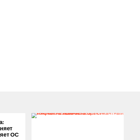
а:
аняет
ряет ОС